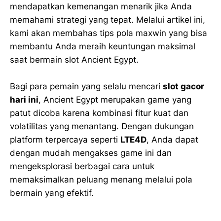
mendapatkan kemenangan menarik jika Anda
memahami strategi yang tepat. Melalui artikel ini,
kami akan membahas tips pola maxwin yang bisa
membantu Anda meraih keuntungan maksimal
saat bermain slot Ancient Egypt.
Bagi para pemain yang selalu mencari
slot gacor
hari ini
, Ancient Egypt merupakan game yang
patut dicoba karena kombinasi fitur kuat dan
volatilitas yang menantang. Dengan dukungan
platform terpercaya seperti
LTE4D
, Anda dapat
dengan mudah mengakses game ini dan
mengeksplorasi berbagai cara untuk
memaksimalkan peluang menang melalui pola
bermain yang efektif.