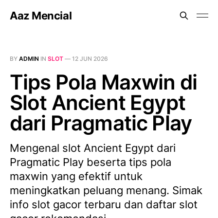
Aaz Mencial
BY
ADMIN
IN
SLOT
—
12 JUN 2026
Tips Pola Maxwin di
Slot Ancient Egypt
dari Pragmatic Play
Mengenal slot Ancient Egypt dari
Pragmatic Play beserta tips pola
maxwin yang efektif untuk
meningkatkan peluang menang. Simak
info slot gacor terbaru dan daftar slot