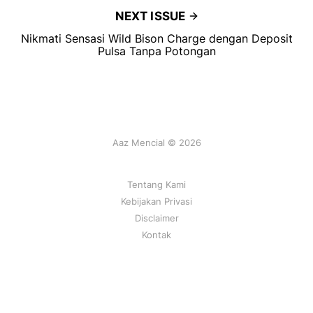
NEXT ISSUE
Nikmati Sensasi Wild Bison Charge dengan Deposit
Pulsa Tanpa Potongan
Aaz Mencial © 2026
Tentang Kami
Kebijakan Privasi
Disclaimer
Kontak