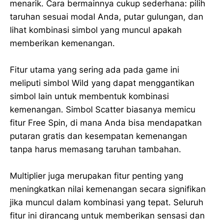
menarik. Cara bermainnya cukup sederhana: pilih
taruhan sesuai modal Anda, putar gulungan, dan
lihat kombinasi simbol yang muncul apakah
memberikan kemenangan.
Fitur utama yang sering ada pada game ini
meliputi simbol Wild yang dapat menggantikan
simbol lain untuk membentuk kombinasi
kemenangan. Simbol Scatter biasanya memicu
fitur Free Spin, di mana Anda bisa mendapatkan
putaran gratis dan kesempatan kemenangan
tanpa harus memasang taruhan tambahan.
Multiplier juga merupakan fitur penting yang
meningkatkan nilai kemenangan secara signifikan
jika muncul dalam kombinasi yang tepat. Seluruh
fitur ini dirancang untuk memberikan sensasi dan