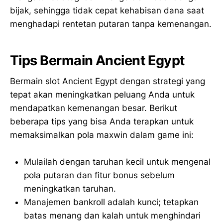
bijak, sehingga tidak cepat kehabisan dana saat
menghadapi rentetan putaran tanpa kemenangan.
Tips Bermain Ancient Egypt
Bermain slot Ancient Egypt dengan strategi yang
tepat akan meningkatkan peluang Anda untuk
mendapatkan kemenangan besar. Berikut
beberapa tips yang bisa Anda terapkan untuk
memaksimalkan pola maxwin dalam game ini:
Mulailah dengan taruhan kecil untuk mengenal
pola putaran dan fitur bonus sebelum
meningkatkan taruhan.
Manajemen bankroll adalah kunci; tetapkan
batas menang dan kalah untuk menghindari