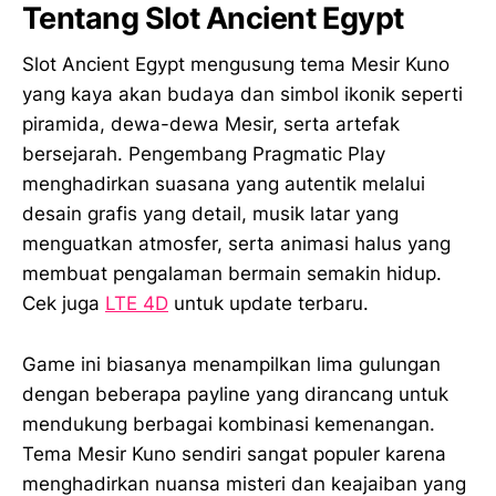
Tentang Slot Ancient Egypt
Slot Ancient Egypt mengusung tema Mesir Kuno
yang kaya akan budaya dan simbol ikonik seperti
piramida, dewa-dewa Mesir, serta artefak
bersejarah. Pengembang Pragmatic Play
menghadirkan suasana yang autentik melalui
desain grafis yang detail, musik latar yang
menguatkan atmosfer, serta animasi halus yang
membuat pengalaman bermain semakin hidup.
Cek juga
LTE 4D
untuk update terbaru.
Game ini biasanya menampilkan lima gulungan
dengan beberapa payline yang dirancang untuk
mendukung berbagai kombinasi kemenangan.
Tema Mesir Kuno sendiri sangat populer karena
menghadirkan nuansa misteri dan keajaiban yang