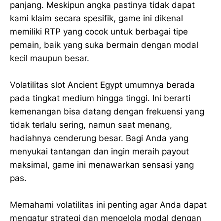
panjang. Meskipun angka pastinya tidak dapat
kami klaim secara spesifik, game ini dikenal
memiliki RTP yang cocok untuk berbagai tipe
pemain, baik yang suka bermain dengan modal
kecil maupun besar.
Volatilitas slot Ancient Egypt umumnya berada
pada tingkat medium hingga tinggi. Ini berarti
kemenangan bisa datang dengan frekuensi yang
tidak terlalu sering, namun saat menang,
hadiahnya cenderung besar. Bagi Anda yang
menyukai tantangan dan ingin meraih payout
maksimal, game ini menawarkan sensasi yang
pas.
Memahami volatilitas ini penting agar Anda dapat
mengatur strategi dan mengelola modal dengan