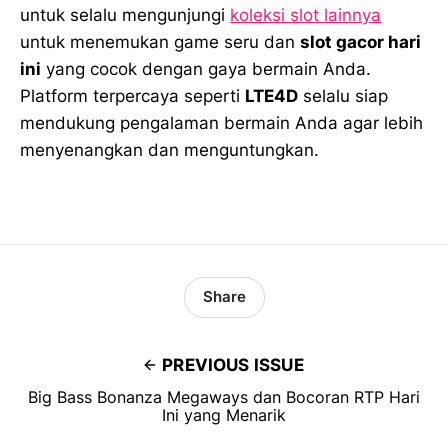
untuk selalu mengunjungi
koleksi slot lainnya
untuk menemukan game seru dan
slot gacor hari
ini
yang cocok dengan gaya bermain Anda.
Platform terpercaya seperti
LTE4D
selalu siap
mendukung pengalaman bermain Anda agar lebih
menyenangkan dan menguntungkan.
Share
PREVIOUS ISSUE
Big Bass Bonanza Megaways dan Bocoran RTP Hari
Ini yang Menarik