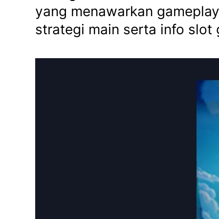
yang menawarkan gameplay s
strategi main serta info slot 