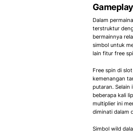
Gameplay 
Dalam permaina
terstruktur den
bermainnya rela
simbol untuk m
lain fitur free 
Free spin di s
kemenangan tan
putaran. Selain
beberapa kali li
multiplier ini 
diminati dalam d
Simbol wild dal