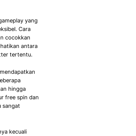
 gameplay yang
ksibel. Cara
dan cocokkan
hatikan antara
ter tertentu.
k mendapatkan
beberapa
gan hingga
ur free spin dan
u sangat
nya kecuali