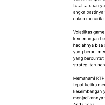
total taruhan y
angka pastinya 
cukup menarik 
Volatilitas gam
kemenangan besa
hadiahnya bisa 
yang berani men
yang berbuntut 
strategi taruha
Memahami RTP d
tepat ketika me
keseimbangan y
menjadikannya 
Anda coba.