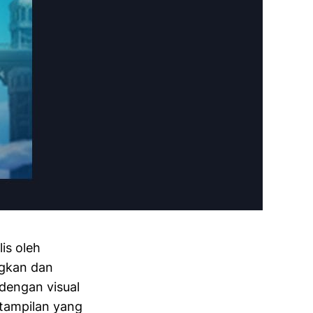
is oleh
gkan dan
dengan visual
tampilan yang