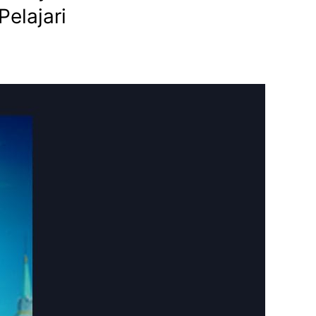
elajari