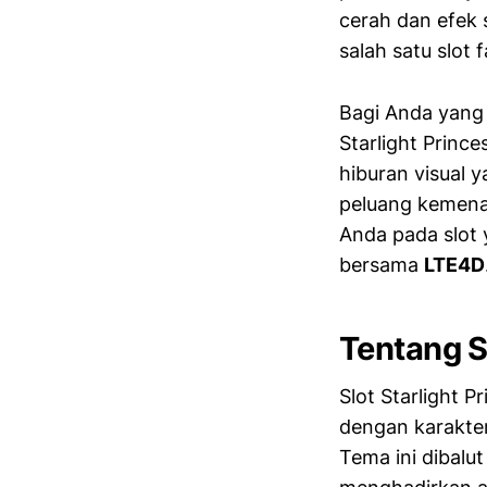
cerah dan efek 
salah satu slot f
Bagi Anda yang 
Starlight Princ
hiburan visual 
peluang kemena
Anda pada slot
bersama
LTE4D
Tentang S
Slot Starlight P
dengan karakte
Tema ini dibalu