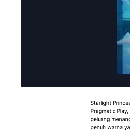
Starlight Prince
Pragmatic Play
peluang menang 
penuh warna ya