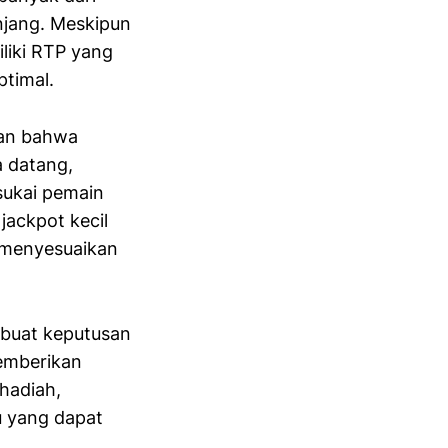
njang. Meskipun
liki RTP yang
timal.
kan bahwa
a datang,
sukai pemain
jackpot kecil
a menyesuaikan
mbuat keputusan
memberikan
hadiah,
u
yang dapat