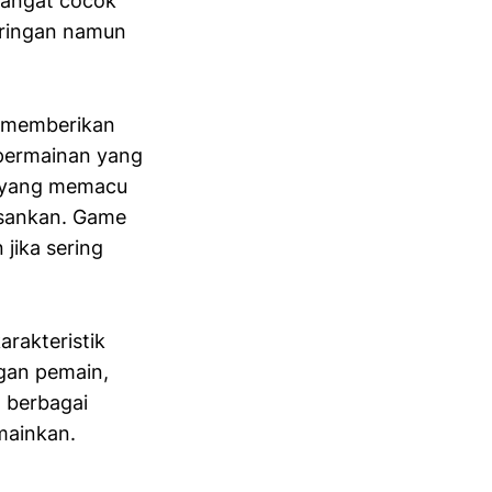
sangat cocok
 ringan namun
0 memberikan
 permainan yang
ar yang memacu
osankan. Game
 jika sering
arakteristik
gan pemain,
 berbagai
mainkan.