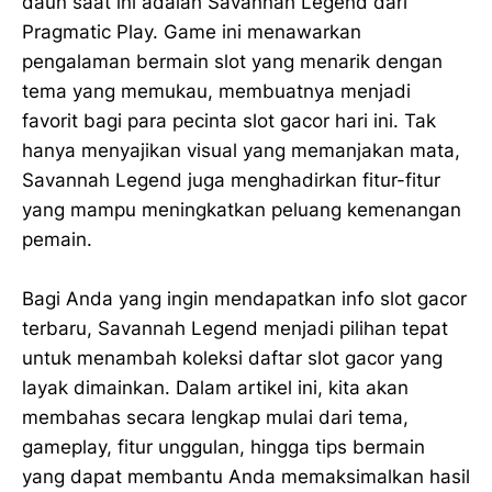
daun saat ini adalah Savannah Legend dari
Pragmatic Play. Game ini menawarkan
pengalaman bermain slot yang menarik dengan
tema yang memukau, membuatnya menjadi
favorit bagi para pecinta slot gacor hari ini. Tak
hanya menyajikan visual yang memanjakan mata,
Savannah Legend juga menghadirkan fitur-fitur
yang mampu meningkatkan peluang kemenangan
pemain.
Bagi Anda yang ingin mendapatkan info slot gacor
terbaru, Savannah Legend menjadi pilihan tepat
untuk menambah koleksi daftar slot gacor yang
layak dimainkan. Dalam artikel ini, kita akan
membahas secara lengkap mulai dari tema,
gameplay, fitur unggulan, hingga tips bermain
yang dapat membantu Anda memaksimalkan hasil