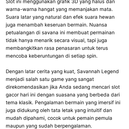
Slot ini menggunakan grafik 3D yang halus dan
warna-warna hangat yang memanjakan mata.
Suara latar yang natural dan efek suara hewan
juga menambah keseruan bermain. Nuansa
petualangan di savana ini membuat permainan
tidak hanya menarik secara visual, tapi juga
membangkitkan rasa penasaran untuk terus
mencoba keberuntungan di setiap spin.
Dengan latar cerita yang kuat, Savannah Legend
menjadi salah satu game yang sangat
direkomendasikan jika Anda sedang mencari slot
gacor hari ini dengan suasana yang berbeda dari
tema klasik. Pengalaman bermain yang imersif ini
juga didukung oleh tata letak yang intuitif dan
mudah dipahami, cocok untuk pemain pemula
maupun yang sudah berpengalaman.