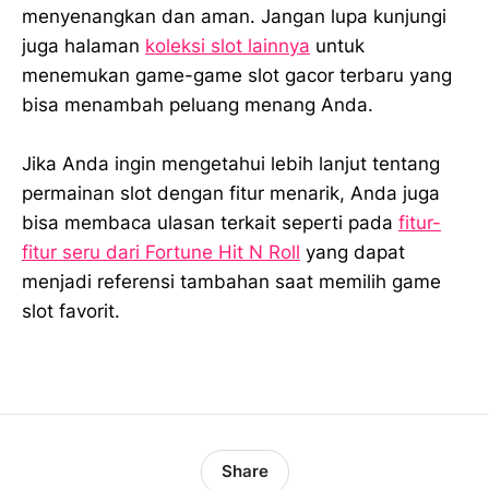
menyenangkan dan aman. Jangan lupa kunjungi
juga halaman
koleksi slot lainnya
untuk
menemukan game-game slot gacor terbaru yang
bisa menambah peluang menang Anda.
Jika Anda ingin mengetahui lebih lanjut tentang
permainan slot dengan fitur menarik, Anda juga
bisa membaca ulasan terkait seperti pada
fitur-
fitur seru dari Fortune Hit N Roll
yang dapat
menjadi referensi tambahan saat memilih game
slot favorit.
Share