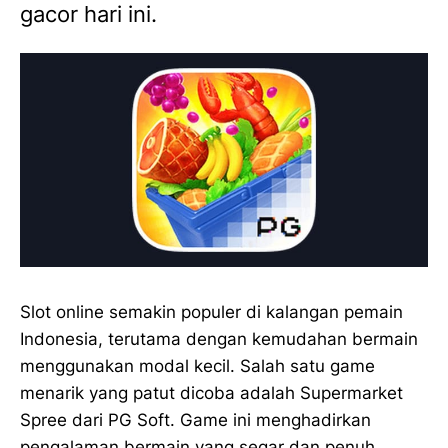
gacor hari ini.
Slot online semakin populer di kalangan pemain
Indonesia, terutama dengan kemudahan bermain
menggunakan modal kecil. Salah satu game
menarik yang patut dicoba adalah Supermarket
Spree dari PG Soft. Game ini menghadirkan
pengalaman bermain yang segar dan penuh