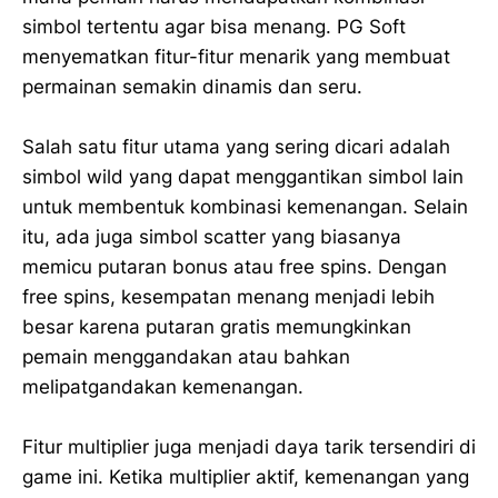
simbol tertentu agar bisa menang. PG Soft
menyematkan fitur-fitur menarik yang membuat
permainan semakin dinamis dan seru.
Salah satu fitur utama yang sering dicari adalah
simbol wild yang dapat menggantikan simbol lain
untuk membentuk kombinasi kemenangan. Selain
itu, ada juga simbol scatter yang biasanya
memicu putaran bonus atau free spins. Dengan
free spins, kesempatan menang menjadi lebih
besar karena putaran gratis memungkinkan
pemain menggandakan atau bahkan
melipatgandakan kemenangan.
Fitur multiplier juga menjadi daya tarik tersendiri di
game ini. Ketika multiplier aktif, kemenangan yang