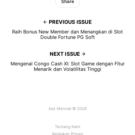
Share
PREVIOUS ISSUE
Raih Bonus New Member dan Menangkan di Slot
Double Fortune PG Soft
NEXT ISSUE
Mengenal Congo Cash Xl: Slot Game dengan Fitur
Menarik dan Volatilitas Tinggi
Aaz Mencial © 2026
Tentang Kami
Kebijakan Privasi