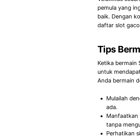
pemula yang ing
baik. Dengan kon
daftar slot gacor
Tips Berm
Ketika bermain 
untuk mendapat
Anda bermain d
Mulailah den
ada.
Manfaatkan f
tanpa mengu
Perhatikan 