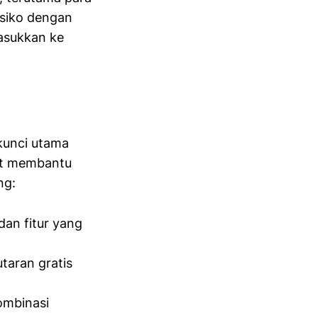
isiko dengan
masukkan ke
kunci utama
pat membantu
ng:
dan fitur yang
taran gratis
ombinasi