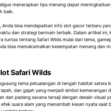
ekaligus menerapkan tips menang dapat meningkatkan
h baik.
, Anda bisa mendapatkan info slot gacor terbaru y
aktu dan strategi bermain terbaik. Dalam artikel ini,
 tuntas tentang Safari Wilds mulai dari tema, gamepl
nda bisa memaksimalkan kesempatan menang dan mas
lot Safari Wilds
ngusung tema petualangan di tengah habitat satwa lia
jerapah, dan gajah yang menjadi simbol kemenangan
tan dan padang savana tersaji dengan desain visual
 efek suara alam yang menambah kesan nyata saat 