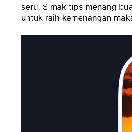
seru. Simak tips menang bua
untuk raih kemenangan mak