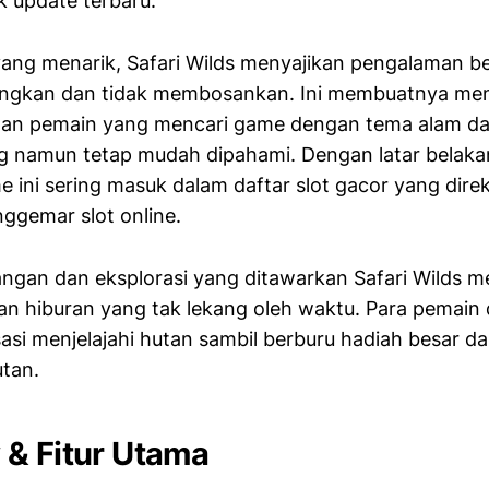
 update terbaru.
 yang menarik, Safari Wilds menyajikan pengalaman 
gkan dan tidak membosankan. Ini membuatnya menja
angan pemain yang mencari game dengan tema alam d
 namun tetap mudah dipahami. Dengan latar belakan
e ini sering masuk dalam daftar slot gacor yang dir
ggemar slot online.
ngan dan eksplorasi yang ditawarkan Safari Wilds 
n hiburan yang tak lekang oleh waktu. Para pemain
si menjelajahi hutan sambil berburu hadiah besar da
tan.
& Fitur Utama