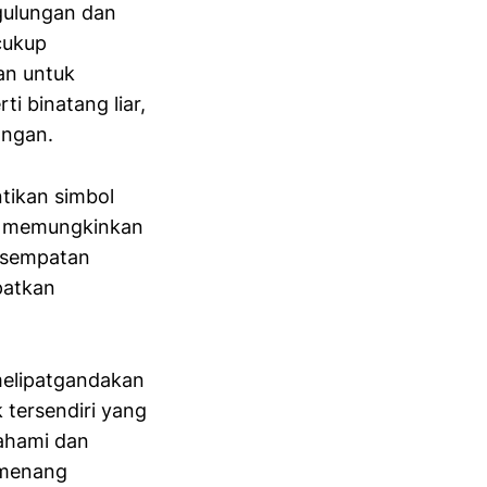
gulungan dan
cukup
an untuk
i binatang liar,
angan.
tikan simbol
ng memungkinkan
esempatan
patkan
 melipatgandakan
 tersendiri yang
ahami dan
 menang