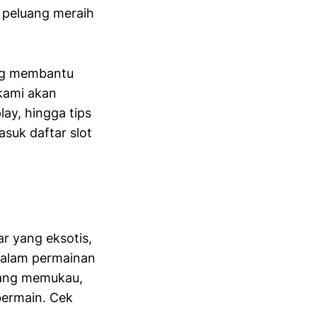
 peluang meraih
ang membantu
 kami akan
ay, hingga tips
uk daftar slot
r yang eksotis,
 dalam permainan
 yang memukau,
bermain. Cek