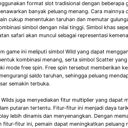
nggunakan format slot tradisional dengan beberapa 
menawarkan banyak peluang menang. Cara mainnya 
ain cukup menentukan taruhan dan memutar gulung
binasi simbol dengan nilai tinggi. Simbol khas sepert
atan safari akan muncul sebagai representasi kemen
am game ini meliputi simbol Wild yang dapat menggan
bentuk kombinasi menang, serta simbol Scatter ya
i mode free spin. Free spin tersebut memberikan k
 mengurangi saldo taruhan, sehingga peluang menda
ar semakin terbuka.
ri Wilds juga menyediakan fitur multiplier yang dapat
 putaran tertentu. Fitur-fitur ini menjadi daya tarik
lay lebih dinamis dan menyenangkan. Dengan mem
fitur-fitur ini, pemain dapat meningkatkan peluang