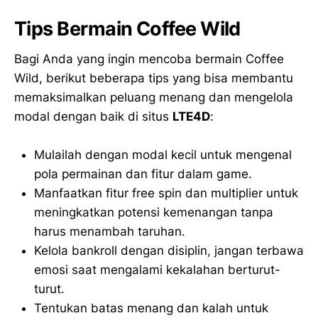
Tips Bermain Coffee Wild
Bagi Anda yang ingin mencoba bermain Coffee
Wild, berikut beberapa tips yang bisa membantu
memaksimalkan peluang menang dan mengelola
modal dengan baik di situs
LTE4D
:
Mulailah dengan modal kecil untuk mengenal
pola permainan dan fitur dalam game.
Manfaatkan fitur free spin dan multiplier untuk
meningkatkan potensi kemenangan tanpa
harus menambah taruhan.
Kelola bankroll dengan disiplin, jangan terbawa
emosi saat mengalami kekalahan berturut-
turut.
Tentukan batas menang dan kalah untuk