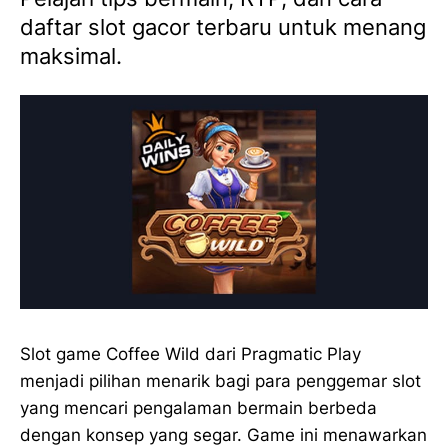
daftar slot gacor terbaru untuk menang
maksimal.
Slot game Coffee Wild dari Pragmatic Play
menjadi pilihan menarik bagi para penggemar slot
yang mencari pengalaman bermain berbeda
dengan konsep yang segar. Game ini menawarkan