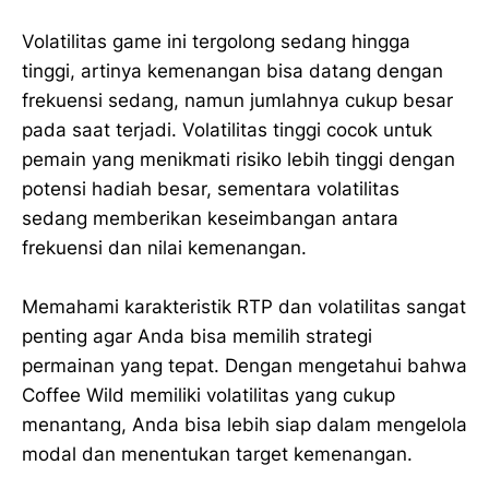
Volatilitas game ini tergolong sedang hingga
tinggi, artinya kemenangan bisa datang dengan
frekuensi sedang, namun jumlahnya cukup besar
pada saat terjadi. Volatilitas tinggi cocok untuk
pemain yang menikmati risiko lebih tinggi dengan
potensi hadiah besar, sementara volatilitas
sedang memberikan keseimbangan antara
frekuensi dan nilai kemenangan.
Memahami karakteristik RTP dan volatilitas sangat
penting agar Anda bisa memilih strategi
permainan yang tepat. Dengan mengetahui bahwa
Coffee Wild memiliki volatilitas yang cukup
menantang, Anda bisa lebih siap dalam mengelola
modal dan menentukan target kemenangan.