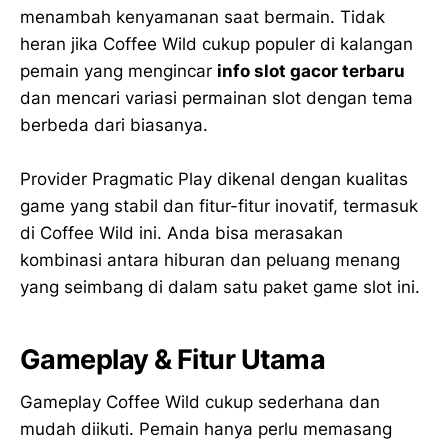
menambah kenyamanan saat bermain. Tidak
heran jika Coffee Wild cukup populer di kalangan
pemain yang mengincar
info slot gacor terbaru
dan mencari variasi permainan slot dengan tema
berbeda dari biasanya.
Provider Pragmatic Play dikenal dengan kualitas
game yang stabil dan fitur-fitur inovatif, termasuk
di Coffee Wild ini. Anda bisa merasakan
kombinasi antara hiburan dan peluang menang
yang seimbang di dalam satu paket game slot ini.
Gameplay & Fitur Utama
Gameplay Coffee Wild cukup sederhana dan
mudah diikuti. Pemain hanya perlu memasang