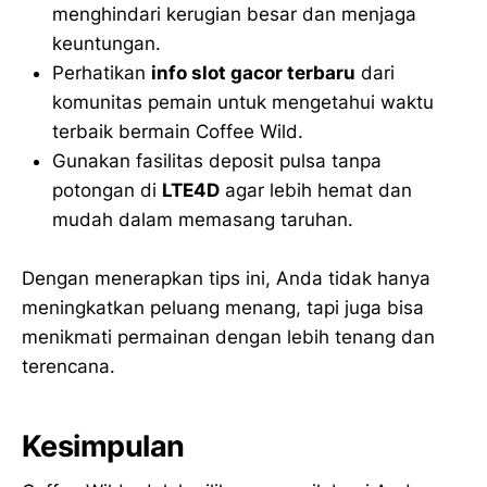
menghindari kerugian besar dan menjaga
keuntungan.
Perhatikan
info slot gacor terbaru
dari
komunitas pemain untuk mengetahui waktu
terbaik bermain Coffee Wild.
Gunakan fasilitas deposit pulsa tanpa
potongan di
LTE4D
agar lebih hemat dan
mudah dalam memasang taruhan.
Dengan menerapkan tips ini, Anda tidak hanya
meningkatkan peluang menang, tapi juga bisa
menikmati permainan dengan lebih tenang dan
terencana.
Kesimpulan