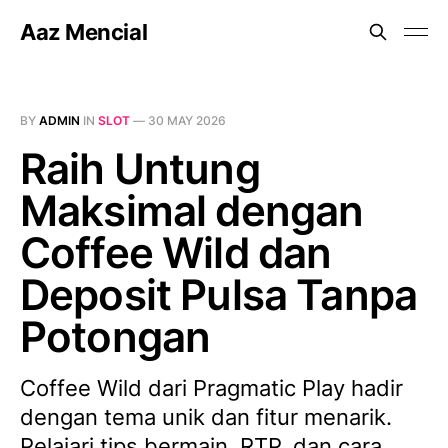
Aaz Mencial
BY
ADMIN
IN
SLOT
—
30 MAY 2026
Raih Untung
Maksimal dengan
Coffee Wild dan
Deposit Pulsa Tanpa
Potongan
Coffee Wild dari Pragmatic Play hadir
dengan tema unik dan fitur menarik.
Pelajari tips bermain, RTP, dan cara