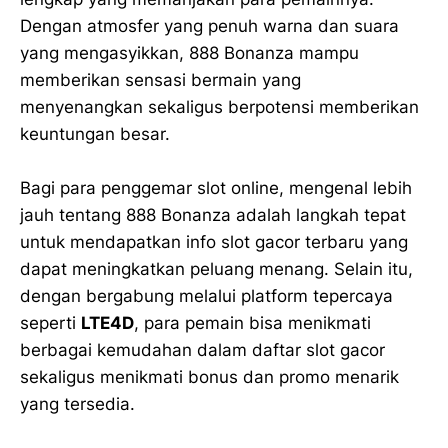
Dengan atmosfer yang penuh warna dan suara
yang mengasyikkan, 888 Bonanza mampu
memberikan sensasi bermain yang
menyenangkan sekaligus berpotensi memberikan
keuntungan besar.
Bagi para penggemar slot online, mengenal lebih
jauh tentang 888 Bonanza adalah langkah tepat
untuk mendapatkan info slot gacor terbaru yang
dapat meningkatkan peluang menang. Selain itu,
dengan bergabung melalui platform tepercaya
seperti
LTE4D
, para pemain bisa menikmati
berbagai kemudahan dalam daftar slot gacor
sekaligus menikmati bonus dan promo menarik
yang tersedia.