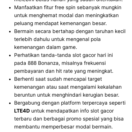
Manfaatkan fitur free spin sebanyak mungkin
untuk menghemat modal dan meningkatkan
peluang mendapat kemenangan besar.
Bermain secara bertahap dengan taruhan kecil
terlebih dahulu untuk mengenal pola
kemenangan dalam game.
Perhatikan tanda-tanda slot gacor hari ini
pada 888 Bonanza, misalnya frekuensi
pembayaran dan hit rate yang meningkat.
Berhenti saat sudah mencapai target
kemenangan atau saat mengalami kekalahan
beruntun untuk menghindari kerugian besar.
Bergabung dengan platform terpercaya seperti
LTE4D
untuk mendapatkan info slot gacor
terbaru dan berbagai promo spesial yang bisa
membantu memperbesar modal bermain.