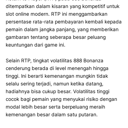
ditempatkan dalam kisaran yang kompetitif untuk
slot online modern. RTP ini menggambarkan
persentase rata-rata pembayaran kembali kepada
pemain dalam jangka panjang, yang memberikan
gambaran tentang seberapa besar peluang
keuntungan dari game ini.
Selain RTP, tingkat volatilitas 888 Bonanza
cenderung berada di level menengah hingga
tinggi. Ini berarti kemenangan mungkin tidak
selalu sering terjadi, namun ketika datang,
hadiahnya bisa cukup besar. Volatilitas tinggi
cocok bagi pemain yang menyukai risiko dengan
modal lebih besar serta berpeluang meraih
kemenangan besar dalam satu putaran.