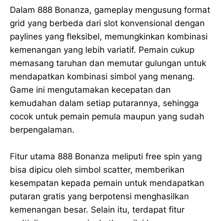
Dalam 888 Bonanza, gameplay mengusung format
grid yang berbeda dari slot konvensional dengan
paylines yang fleksibel, memungkinkan kombinasi
kemenangan yang lebih variatif. Pemain cukup
memasang taruhan dan memutar gulungan untuk
mendapatkan kombinasi simbol yang menang.
Game ini mengutamakan kecepatan dan
kemudahan dalam setiap putarannya, sehingga
cocok untuk pemain pemula maupun yang sudah
berpengalaman.
Fitur utama 888 Bonanza meliputi free spin yang
bisa dipicu oleh simbol scatter, memberikan
kesempatan kepada pemain untuk mendapatkan
putaran gratis yang berpotensi menghasilkan
kemenangan besar. Selain itu, terdapat fitur