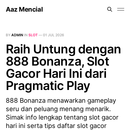
Aaz Mencial
BY
ADMIN
IN
SLOT
—
01 JUL 2026
Raih Untung dengan
888 Bonanza, Slot
Gacor Hari Ini dari
Pragmatic Play
888 Bonanza menawarkan gameplay
seru dan peluang menang menarik.
Simak info lengkap tentang slot gacor
hari ini serta tips daftar slot gacor