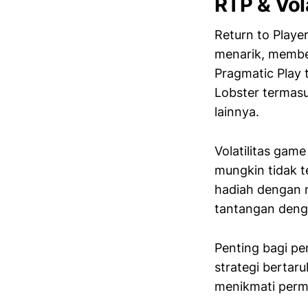
RTP & Vola
Return to Playe
menarik, membe
Pragmatic Play 
Lobster termasu
lainnya.
Volatilitas gam
mungkin tidak t
hadiah dengan n
tantangan deng
Penting bagi pe
strategi bertar
menikmati perm