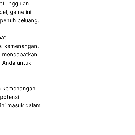
ol unggulan
l, game ini
 penuh peluang.
pat
si kemenangan.
da mendapatkan
g Anda untuk
kan kemenangan
 potensi
ini masuk dalam