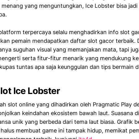
menang yang menguntungkan, Ice Lobster bisa jadi p
ba.
latform terpercaya selalu menghadirkan info slot ga
an pemain mendapatkan daftar slot gacor terbaik. 
hanya suguhan visual yang memanjakan mata, tapi ju
engerti serta fitur-fitur menarik yang mendukung 
 kupas tuntas apa saja keunggulan dan tips bermain di 
lot Ice Lobster
lah slot online yang dihadirkan oleh Pragmatic Play 
njolkan keindahan ekosistem bawah laut. Suasana di
sa unik yang berbeda dari tema laut biasa. Grafik 
 halus membuat game ini tampak hidup, memikat pem