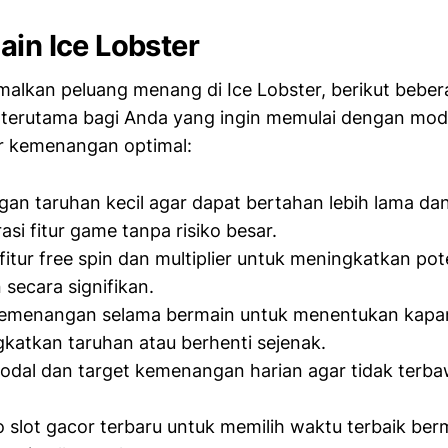
ain Ice Lobster
lkan peluang menang di Ice Lobster, berikut beber
 terutama bagi Anda yang ingin memulai dengan mod
r kemenangan optimal:
gan taruhan kecil agar dapat bertahan lebih lama da
si fitur game tanpa risiko besar.
itur free spin dan multiplier untuk meningkatkan pot
secara signifikan.
kemenangan selama bermain untuk menentukan kapa
katkan taruhan atau berhenti sejenak.
odal dan target kemenangan harian agar tidak terba
 slot gacor terbaru untuk memilih waktu terbaik berm