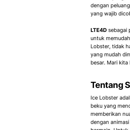
dengan peluang 
yang wajib dico
LTE4D
sebagai p
untuk memudahk
Lobster, tidak 
yang mudah dim
besar. Mari kita
Tentang S
Ice Lobster ada
beku yang meno
memberikan nuan
dengan animasi