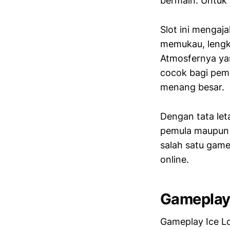
bermain. Untuk 
Slot ini mengaj
memukau, lengka
Atmosfernya ya
cocok bagi pema
menang besar.
Dengan tata let
pemula maupun p
salah satu game
online.
Gameplay 
Gameplay Ice L