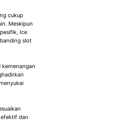
ang cukup
in. Meskipun
esifik, Ice
banding slot
rti kemenangan
ghadirkan
 menyukai
esuaikan
efektif dan