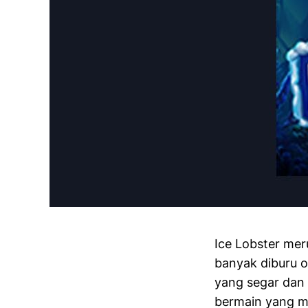
Ice Lobster mer
banyak diburu o
yang segar dan
bermain yang m