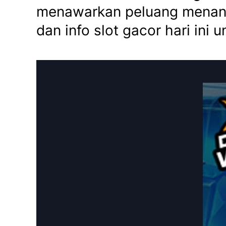
menawarkan peluang menang 
dan info slot gacor hari ini