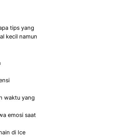
apa tips yang
al kecil namun
n
ensi
n waktu yang
wa emosi saat
ain di Ice