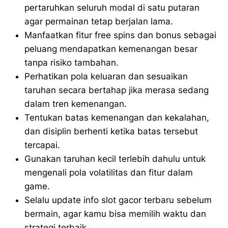
pertaruhkan seluruh modal di satu putaran
agar permainan tetap berjalan lama.
Manfaatkan fitur free spins dan bonus sebagai
peluang mendapatkan kemenangan besar
tanpa risiko tambahan.
Perhatikan pola keluaran dan sesuaikan
taruhan secara bertahap jika merasa sedang
dalam tren kemenangan.
Tentukan batas kemenangan dan kekalahan,
dan disiplin berhenti ketika batas tersebut
tercapai.
Gunakan taruhan kecil terlebih dahulu untuk
mengenali pola volatilitas dan fitur dalam
game.
Selalu update info slot gacor terbaru sebelum
bermain, agar kamu bisa memilih waktu dan
strategi terbaik.