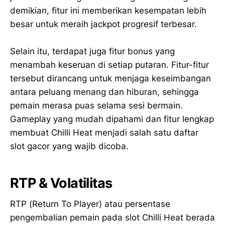
demikian, fitur ini memberikan kesempatan lebih
besar untuk meraih jackpot progresif terbesar.
Selain itu, terdapat juga fitur bonus yang
menambah keseruan di setiap putaran. Fitur-fitur
tersebut dirancang untuk menjaga keseimbangan
antara peluang menang dan hiburan, sehingga
pemain merasa puas selama sesi bermain.
Gameplay yang mudah dipahami dan fitur lengkap
membuat Chilli Heat menjadi salah satu daftar
slot gacor yang wajib dicoba.
RTP & Volatilitas
RTP (Return To Player) atau persentase
pengembalian pemain pada slot Chilli Heat berada