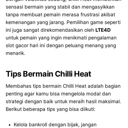
sensasi bermain yang stabil dan mengasyikkan
tanpa membuat pemain merasa frustrasi akibat
kemenangan yang jarang. Pemilihan game seperti
ini juga sangat direkomendasikan oleh
LTE4D
untuk pemain yang ingin menikmati pengalaman
slot gacor hari ini dengan peluang menang yang
menarik.
Tips Bermain Chilli Heat
Membahas tips bermain Chilli Heat adalah bagian
penting agar kamu bisa mengelola modal dan
strategi dengan baik untuk meraih hasil maksimal.
Berikut beberapa tips yang bisa diikuti:
Kelola bankroll dengan bijak, jangan