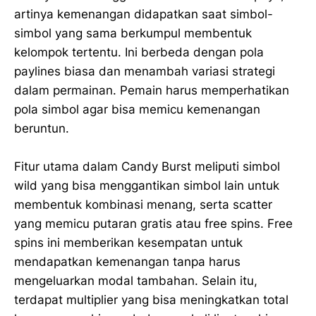
artinya kemenangan didapatkan saat simbol-
simbol yang sama berkumpul membentuk
kelompok tertentu. Ini berbeda dengan pola
paylines biasa dan menambah variasi strategi
dalam permainan. Pemain harus memperhatikan
pola simbol agar bisa memicu kemenangan
beruntun.
Fitur utama dalam Candy Burst meliputi simbol
wild yang bisa menggantikan simbol lain untuk
membentuk kombinasi menang, serta scatter
yang memicu putaran gratis atau free spins. Free
spins ini memberikan kesempatan untuk
mendapatkan kemenangan tanpa harus
mengeluarkan modal tambahan. Selain itu,
terdapat multiplier yang bisa meningkatkan total