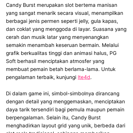
Candy Burst merupakan slot bertema manisan
yang sangat menarik secara visual, menampilkan
berbagai jenis permen seperti jelly, gula kapas,
dan coklat yang menggoda di layar. Suasana yang
cerah dan musik latar yang menyenangkan
semakin menambah keseruan bermain. Melalui
grafik berkualitas tinggi dan animasi halus, PG
Soft berhasil menciptakan atmosfer yang
membuat pemain betah berlama-lama. Untuk
pengalaman terbaik, kunjungi
lte4d
.
Di dalam game ini, simbol-simbolnya dirancang
dengan detail yang menggemaskan, menciptakan
daya tarik tersendiri bagi pemula maupun pemain
berpengalaman. Selain itu, Candy Burst
menghadirkan layout grid yang unik, berbeda dari