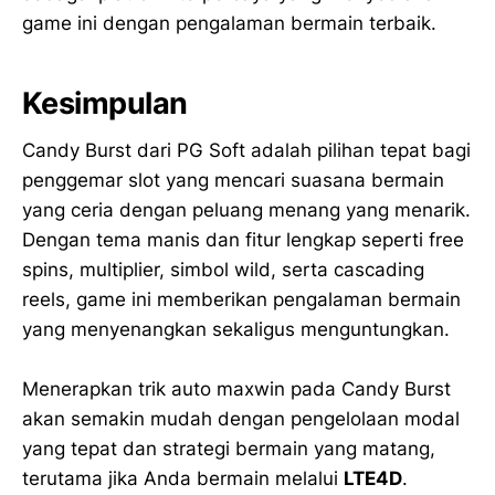
game ini dengan pengalaman bermain terbaik.
Kesimpulan
Candy Burst dari PG Soft adalah pilihan tepat bagi
penggemar slot yang mencari suasana bermain
yang ceria dengan peluang menang yang menarik.
Dengan tema manis dan fitur lengkap seperti free
spins, multiplier, simbol wild, serta cascading
reels, game ini memberikan pengalaman bermain
yang menyenangkan sekaligus menguntungkan.
Menerapkan trik auto maxwin pada Candy Burst
akan semakin mudah dengan pengelolaan modal
yang tepat dan strategi bermain yang matang,
terutama jika Anda bermain melalui
LTE4D
.