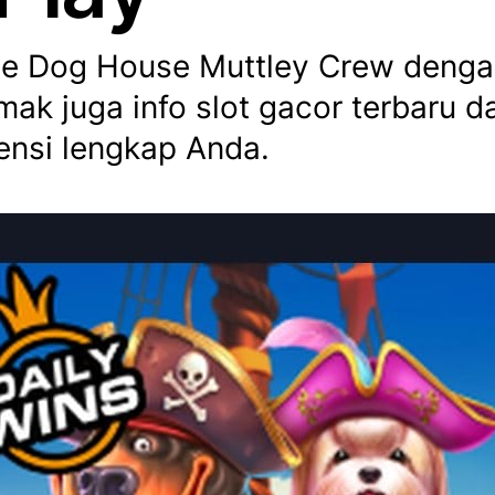
The Dog House Muttley Crew denga
mak juga info slot gacor terbaru d
rensi lengkap Anda.