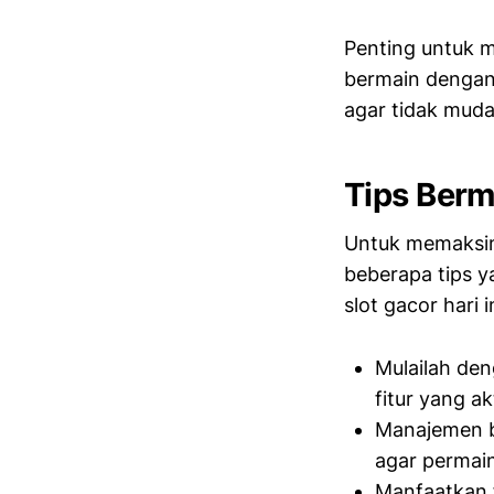
Penting untuk m
bermain dengan 
agar tidak muda
Tips Berm
Untuk memaksim
beberapa tips y
slot gacor hari 
Mulailah den
fitur yang akt
Manajemen b
agar permai
Manfaatkan f