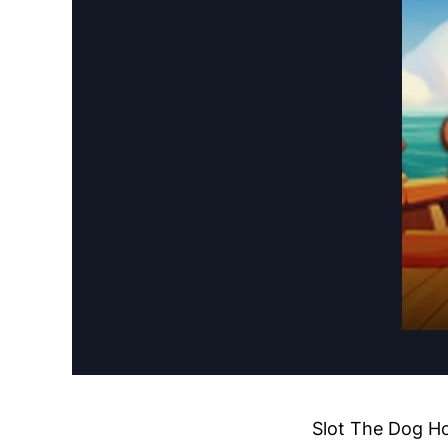
Slot The Dog Ho