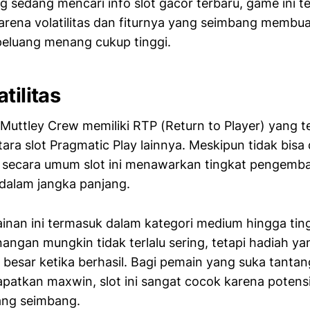
 sedang mencari info slot gacor terbaru, game ini 
arena volatilitas dan fiturnya yang seimbang membu
peluang menang cukup tinggi.
tilitas
uttley Crew memiliki RTP (Return to Player) yang t
tara slot Pragmatic Play lainnya. Meskipun tidak bisa
 secara umum slot ini menawarkan tingkat pengembal
dalam jangka panjang.
mainan ini termasuk dalam kategori medium hingga ting
angan mungkin tidak terlalu sering, tetapi hadiah ya
 besar ketika berhasil. Bagi pemain yang suka tanta
atkan maxwin, slot ini sangat cocok karena potens
yang seimbang.