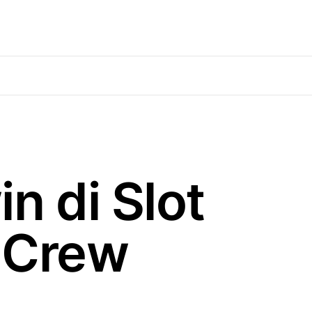
n di Slot
 Crew