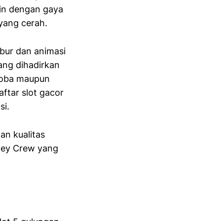
ain dengan gaya
yang cerah.
bur dan animasi
yang dihadirkan
coba maupun
ftar slot gacor
i.
an kualitas
tley Crew yang