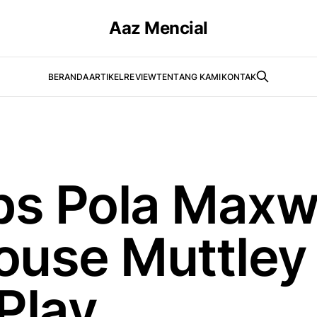
Aaz Mencial
BERANDA
ARTIKEL
REVIEW
TENTANG KAMI
KONTAK
ps Pola Maxwi
ouse Muttley
Play