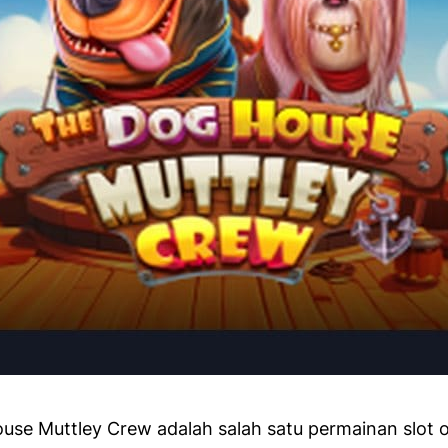
use Muttley Crew adalah salah satu permainan slot o