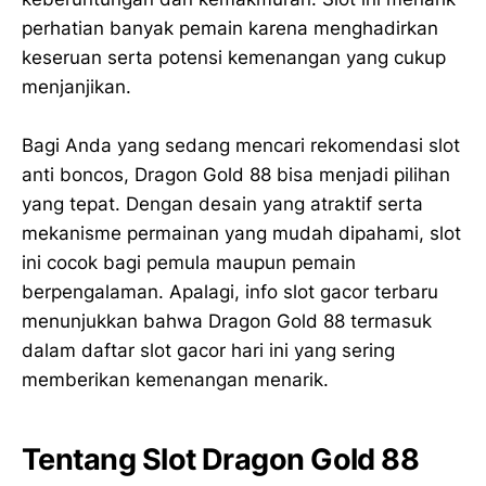
perhatian banyak pemain karena menghadirkan
keseruan serta potensi kemenangan yang cukup
menjanjikan.
Bagi Anda yang sedang mencari rekomendasi slot
anti boncos, Dragon Gold 88 bisa menjadi pilihan
yang tepat. Dengan desain yang atraktif serta
mekanisme permainan yang mudah dipahami, slot
ini cocok bagi pemula maupun pemain
berpengalaman. Apalagi, info slot gacor terbaru
menunjukkan bahwa Dragon Gold 88 termasuk
dalam daftar slot gacor hari ini yang sering
memberikan kemenangan menarik.
Tentang Slot Dragon Gold 88