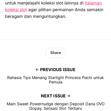
untuk menjelajahi koleksi slot lainnya di
halaman
koleksi slot
agar pilihan permainan Anda semakin
beragam dan menguntungkan.
Share
PREVIOUS ISSUE
Rahasia Tips Menang Starlight Princess Pachi untuk
Pemula
NEXT ISSUE
Main Sweet Powernudge dengan Deposit Dana OVO
Gopay, Sensasi Slot Terbaru