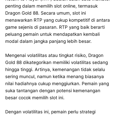
penting dalam memilih slot online, termasuk
Dragon Gold 88. Secara umum, slot ini
menawarkan RTP yang cukup kompetitif di antara
game sejenis di pasaran. RTP yang baik berarti
peluang pemain untuk mendapatkan kembali
modal dalam jangka panjang lebih besar.
Mengenai volatilitas atau tingkat risiko, Dragon
Gold 88 dikategorikan memiliki volatilitas sedang
hingga tinggi. Artinya, kemenangan tidak selalu
sering muncul, namun ketika menang biasanya
nilai hadiahnya cukup menggiurkan. Pemain yang
suka tantangan dengan potensi kemenangan
besar cocok memilih slot ini.
Dengan volatilitas ini, pemain perlu strategi