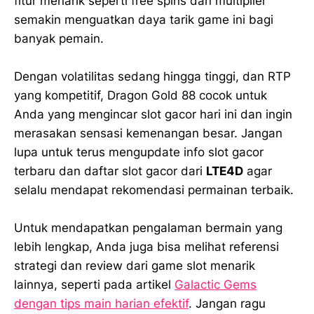
fitur menarik seperti free spins dan multiplier
semakin menguatkan daya tarik game ini bagi
banyak pemain.
Dengan volatilitas sedang hingga tinggi, dan RTP
yang kompetitif, Dragon Gold 88 cocok untuk
Anda yang mengincar slot gacor hari ini dan ingin
merasakan sensasi kemenangan besar. Jangan
lupa untuk terus mengupdate info slot gacor
terbaru dan daftar slot gacor dari
LTE4D
agar
selalu mendapat rekomendasi permainan terbaik.
Untuk mendapatkan pengalaman bermain yang
lebih lengkap, Anda juga bisa melihat referensi
strategi dan review dari game slot menarik
lainnya, seperti pada artikel
Galactic Gems
dengan tips main harian efektif
. Jangan ragu