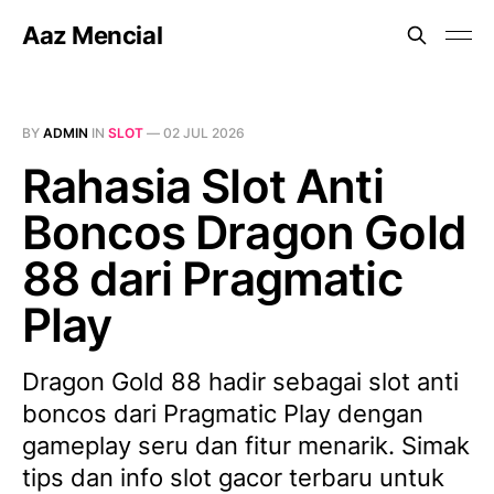
Aaz Mencial
BY
ADMIN
IN
SLOT
—
02 JUL 2026
Rahasia Slot Anti
Boncos Dragon Gold
88 dari Pragmatic
Play
Dragon Gold 88 hadir sebagai slot anti
boncos dari Pragmatic Play dengan
gameplay seru dan fitur menarik. Simak
tips dan info slot gacor terbaru untuk