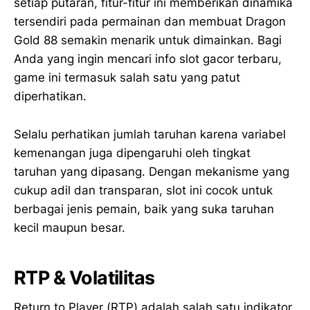
setiap putaran, fitur-fitur ini memberikan dinamika
tersendiri pada permainan dan membuat Dragon
Gold 88 semakin menarik untuk dimainkan. Bagi
Anda yang ingin mencari info slot gacor terbaru,
game ini termasuk salah satu yang patut
diperhatikan.
Selalu perhatikan jumlah taruhan karena variabel
kemenangan juga dipengaruhi oleh tingkat
taruhan yang dipasang. Dengan mekanisme yang
cukup adil dan transparan, slot ini cocok untuk
berbagai jenis pemain, baik yang suka taruhan
kecil maupun besar.
RTP & Volatilitas
Return to Player (RTP) adalah salah satu indikator