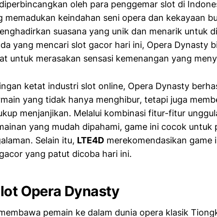
diperbincangkan oleh para penggemar slot di Indone
ng memadukan keindahan seni opera dan kekayaan b
enghadirkan suasana yang unik dan menarik untuk di
da yang mencari slot gacor hari ini, Opera Dynasty b
epat untuk merasakan sensasi kemenangan yang men
ingan ketat industri slot online, Opera Dynasty berh
main yang tidak hanya menghibur, tetapi juga memb
up menjanjikan. Melalui kombinasi fitur-fitur unggu
ainan yang mudah dipahami, game ini cocok untuk
laman. Selain itu,
LTE4D
merekomendasikan game in
 gacor yang patut dicoba hari ini.
lot Opera Dynasty
membawa pemain ke dalam dunia opera klasik Tion