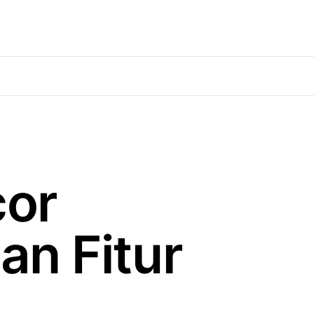
cor
n Fitur