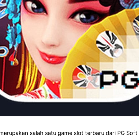
erupakan salah satu game slot terbaru dari PG Soft 