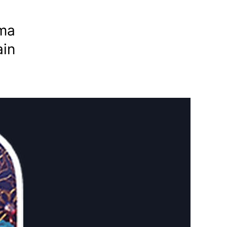
ema
ain