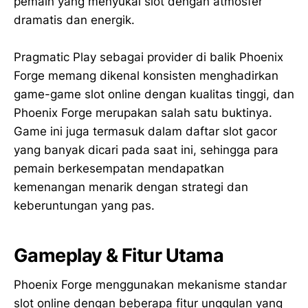
pemain yang menyukai slot dengan atmosfer
dramatis dan energik.
Pragmatic Play sebagai provider di balik Phoenix
Forge memang dikenal konsisten menghadirkan
game-game slot online dengan kualitas tinggi, dan
Phoenix Forge merupakan salah satu buktinya.
Game ini juga termasuk dalam daftar slot gacor
yang banyak dicari pada saat ini, sehingga para
pemain berkesempatan mendapatkan
kemenangan menarik dengan strategi dan
keberuntungan yang pas.
Gameplay & Fitur Utama
Phoenix Forge menggunakan mekanisme standar
slot online dengan beberapa fitur unggulan yang