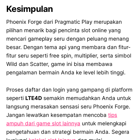
Kesimpulan
Phoenix Forge dari Pragmatic Play merupakan
pilihan menarik bagi pencinta slot online yang
mencari gameplay seru dengan peluang menang
besar. Dengan tema api yang membara dan fitur-
fitur seru seperti free spin, multiplier, serta simbol
Wild dan Scatter, game ini bisa membawa
pengalaman bermain Anda ke level lebih tinggi.
Proses daftar dan login yang gampang di platform
seperti
LTE4D
semakin memudahkan Anda untuk
langsung merasakan sensasi seru Phoenix Forge.
Jangan lewatkan kesempatan mencoba
tips
ampuh dari game slot lainnya
untuk melengkapi
pengetahuan dan strategi bermain Anda. Segera