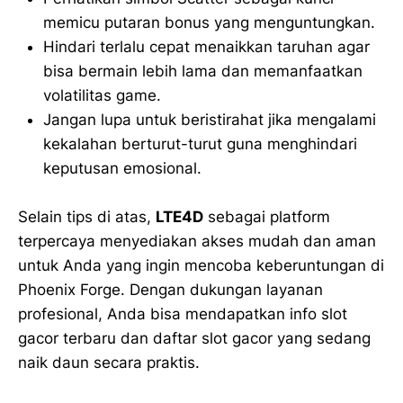
memicu putaran bonus yang menguntungkan.
Hindari terlalu cepat menaikkan taruhan agar
bisa bermain lebih lama dan memanfaatkan
volatilitas game.
Jangan lupa untuk beristirahat jika mengalami
kekalahan berturut-turut guna menghindari
keputusan emosional.
Selain tips di atas,
LTE4D
sebagai platform
terpercaya menyediakan akses mudah dan aman
untuk Anda yang ingin mencoba keberuntungan di
Phoenix Forge. Dengan dukungan layanan
profesional, Anda bisa mendapatkan info slot
gacor terbaru dan daftar slot gacor yang sedang
naik daun secara praktis.