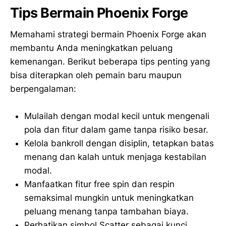
Tips Bermain Phoenix Forge
Memahami strategi bermain Phoenix Forge akan
membantu Anda meningkatkan peluang
kemenangan. Berikut beberapa tips penting yang
bisa diterapkan oleh pemain baru maupun
berpengalaman:
Mulailah dengan modal kecil untuk mengenali
pola dan fitur dalam game tanpa risiko besar.
Kelola bankroll dengan disiplin, tetapkan batas
menang dan kalah untuk menjaga kestabilan
modal.
Manfaatkan fitur free spin dan respin
semaksimal mungkin untuk meningkatkan
peluang menang tanpa tambahan biaya.
Perhatikan simbol Scatter sebagai kunci