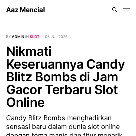
Aaz Mencial
BY
ADMIN
IN
SLOT
—
08 JUL 2026
Nikmati
Keseruannya Candy
Blitz Bombs di Jam
Gacor Terbaru Slot
Online
Candy Blitz Bombs menghadirkan
sensasi baru dalam dunia slot online
dengan tema manis dan fitur menarik.