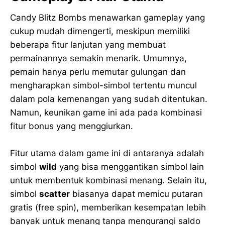
Candy Blitz Bombs menawarkan gameplay yang
cukup mudah dimengerti, meskipun memiliki
beberapa fitur lanjutan yang membuat
permainannya semakin menarik. Umumnya,
pemain hanya perlu memutar gulungan dan
mengharapkan simbol-simbol tertentu muncul
dalam pola kemenangan yang sudah ditentukan.
Namun, keunikan game ini ada pada kombinasi
fitur bonus yang menggiurkan.
Fitur utama dalam game ini di antaranya adalah
simbol
wild
yang bisa menggantikan simbol lain
untuk membentuk kombinasi menang. Selain itu,
simbol
scatter
biasanya dapat memicu putaran
gratis (free spin), memberikan kesempatan lebih
banyak untuk menang tanpa mengurangi saldo