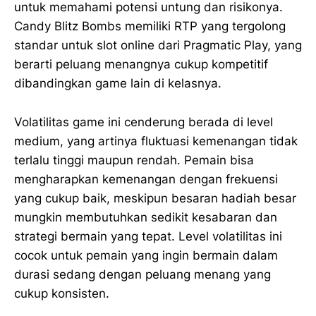
untuk memahami potensi untung dan risikonya.
Candy Blitz Bombs memiliki RTP yang tergolong
standar untuk slot online dari Pragmatic Play, yang
berarti peluang menangnya cukup kompetitif
dibandingkan game lain di kelasnya.
Volatilitas game ini cenderung berada di level
medium, yang artinya fluktuasi kemenangan tidak
terlalu tinggi maupun rendah. Pemain bisa
mengharapkan kemenangan dengan frekuensi
yang cukup baik, meskipun besaran hadiah besar
mungkin membutuhkan sedikit kesabaran dan
strategi bermain yang tepat. Level volatilitas ini
cocok untuk pemain yang ingin bermain dalam
durasi sedang dengan peluang menang yang
cukup konsisten.