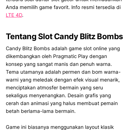
Anda memilih game favorit. Info resmi tersedia di
LTE 4D
.
Tentang Slot Candy Blitz Bombs
Candy Blitz Bombs adalah game slot online yang
dikembangkan oleh Pragmatic Play dengan
konsep yang sangat manis dan penuh warna.
Tema utamanya adalah permen dan bom warna-
warni yang meledak dengan efek visual menarik,
menciptakan atmosfer bermain yang seru
sekaligus menyenangkan. Desain grafis yang
cerah dan animasi yang halus membuat pemain
betah berlama-lama bermain.
Game ini biasanya menggunakan layout klasik