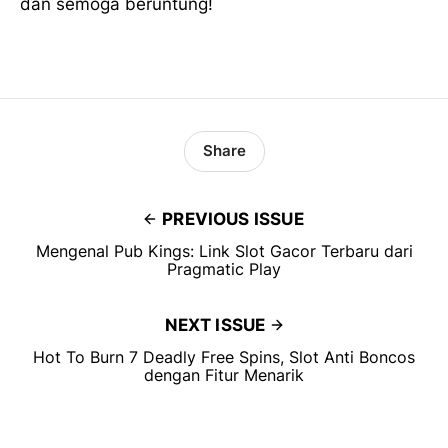
dan semoga beruntung!
Share
PREVIOUS ISSUE
Mengenal Pub Kings: Link Slot Gacor Terbaru dari
Pragmatic Play
NEXT ISSUE
Hot To Burn 7 Deadly Free Spins, Slot Anti Boncos
dengan Fitur Menarik