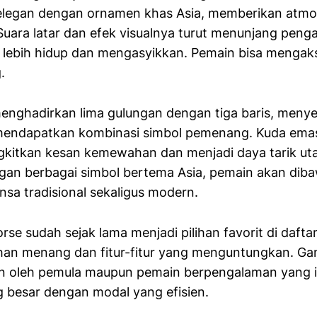
elegan dengan ornamen khas Asia, memberikan atmo
uara latar dan efek visualnya turut menunjang peng
a lebih hidup dan mengasyikkan. Pemain bisa menga
.
 menghadirkan lima gulungan dengan tiga baris, men
mendapatkan kombinasi simbol pemenang. Kuda emas
itkan kesan kemewahan dan menjadi daya tarik ut
gan berbagai simbol bertema Asia, pemain akan dib
nsa tradisional sekaligus modern.
rse sudah sejak lama menjadi pilihan favorit di daftar
an menang dan fitur-fitur yang menguntungkan. Gam
n oleh pemula maupun pemain berpengalaman yang i
 besar dengan modal yang efisien.