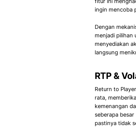
fitur ini mengh
ingin mencoba p
Dengan mekanis
menjadi pilihan
menyediakan aks
langsung menik
RTP & Vola
Return to Playe
rata, memberik
kemenangan dan
seberapa besar
pastinya tidak s