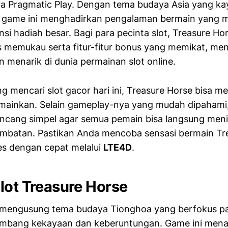
a Pragmatic Play. Dengan tema budaya Asia yang ka
 game ini menghadirkan pengalaman bermain yang
si hadiah besar. Bagi para pecinta slot, Treasure 
s memukau serta fitur-fitur bonus yang memikat, me
an menarik di dunia permainan slot online.
g mencari slot gacor hari ini, Treasure Horse bisa me
imainkan. Selain gameplay-nya yang mudah dipahami,
rancang simpel agar semua pemain bisa langsung men
hambatan. Pastikan Anda mencoba sensasi bermain Tr
es dengan cepat melalui
LTE4D
.
lot Treasure Horse
 mengusung tema budaya Tionghoa yang berfokus pa
ambang kekayaan dan keberuntungan. Game ini menam