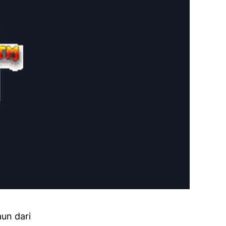
un dari