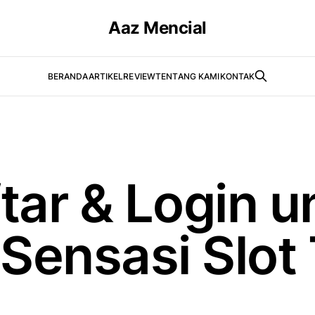
Aaz Mencial
BERANDA
ARTIKEL
REVIEW
TENTANG KAMI
KONTAK
ar & Login u
Sensasi Slot