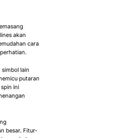
 memasang
lines akan
kemudahan cara
perhatian.
 simbol lain
 memicu putaran
spin ini
emenangan
ang
 besar. Fitur-