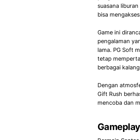
suasana liburan
bisa mengakse
Game ini diranc
pengalaman yan
lama. PG Soft m
tetap mempertah
berbagai kalan
Dengan atmosfe
Gift Rush berha
mencoba dan me
Gameplay 