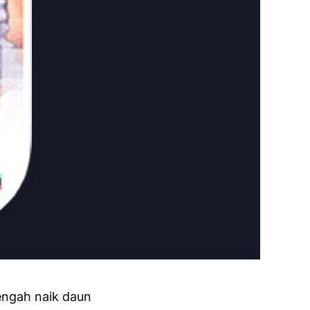
engah naik daun