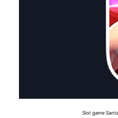
Slot game Santa