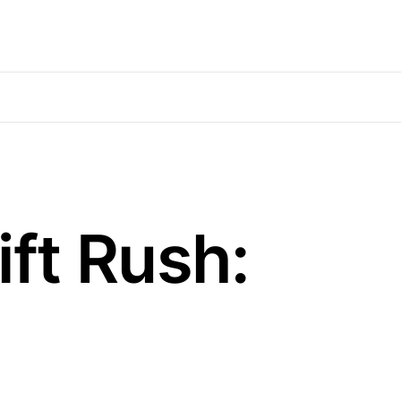
ft Rush: