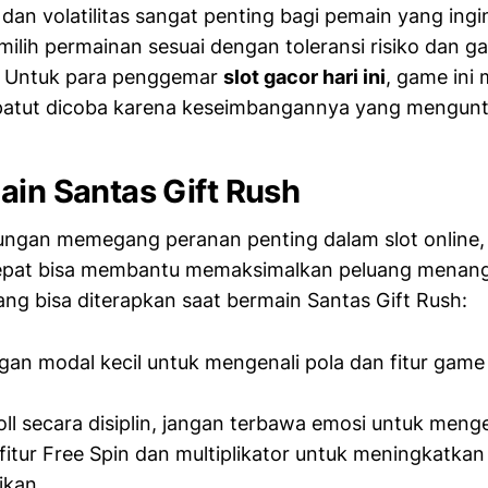
an volatilitas sangat penting bagi pemain yang ing
milih permainan sesuai dengan toleransi risiko dan g
. Untuk para penggemar
slot gacor hari ini
, game ini 
 patut dicoba karena keseimbangannya yang mengun
ain Santas Gift Rush
ngan memegang peranan penting dalam slot online, 
epat bisa membantu memaksimalkan peluang menang.
ang bisa diterapkan saat bermain Santas Gift Rush:
gan modal kecil untuk mengenali pola dan fitur game 
oll secara disiplin, jangan terbawa emosi untuk meng
fitur Free Spin dan multiplikator untuk meningkatk
ikan.