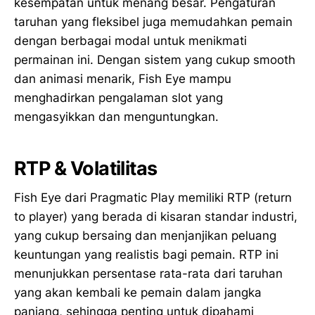
kesempatan untuk menang besar. Pengaturan
taruhan yang fleksibel juga memudahkan pemain
dengan berbagai modal untuk menikmati
permainan ini. Dengan sistem yang cukup smooth
dan animasi menarik, Fish Eye mampu
menghadirkan pengalaman slot yang
mengasyikkan dan menguntungkan.
RTP & Volatilitas
Fish Eye dari Pragmatic Play memiliki RTP (return
to player) yang berada di kisaran standar industri,
yang cukup bersaing dan menjanjikan peluang
keuntungan yang realistis bagi pemain. RTP ini
menunjukkan persentase rata-rata dari taruhan
yang akan kembali ke pemain dalam jangka
panjang, sehingga penting untuk dipahami