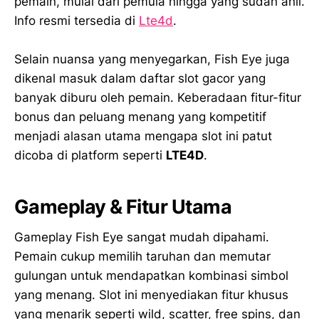
pemain, mulai dari pemula hingga yang sudah ahli.
Info resmi tersedia di
Lte4d
.
Selain nuansa yang menyegarkan, Fish Eye juga
dikenal masuk dalam daftar slot gacor yang
banyak diburu oleh pemain. Keberadaan fitur-fitur
bonus dan peluang menang yang kompetitif
menjadi alasan utama mengapa slot ini patut
dicoba di platform seperti
LTE4D
.
Gameplay & Fitur Utama
Gameplay Fish Eye sangat mudah dipahami.
Pemain cukup memilih taruhan dan memutar
gulungan untuk mendapatkan kombinasi simbol
yang menang. Slot ini menyediakan fitur khusus
yang menarik seperti wild, scatter, free spins, dan