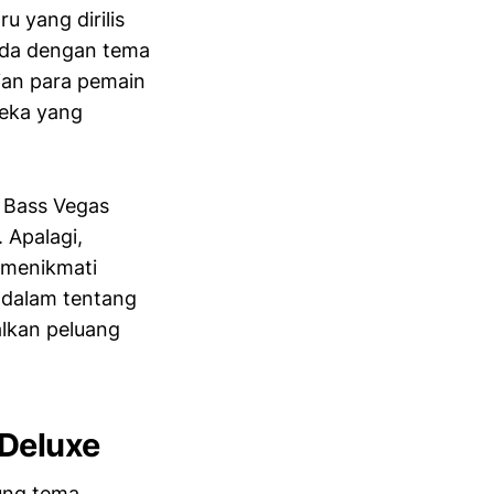
 yang dirilis
eda dengan tema
ian para pemain
reka yang
 Bass Vegas
 Apalagi,
 menikmati
 dalam tentang
lkan peluang
 Deluxe
ung tema