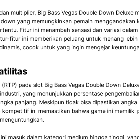
n dan multiplier, Big Bass Vegas Double Down Deluxe
e down yang memungkinkan pemain menggandakan
ertentu. Fitur ini menambah sensasi dan variasi dala
tur-fitur ini memberikan peluang untuk menang lebih
dinamis, cocok untuk yang ingin mengejar keuntung
tilitas
r (RTP) pada slot Big Bass Vegas Double Down Delux
 industri, yang menunjukkan persentase pengembali
gka panjang. Meskipun tidak bisa dipastikan angka sp
 kompetitif ini memastikan bahwa game ini memiliki
 menguntungkan.
e ini masuk dalam kategori medium hingga tinggi, yang