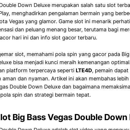
Double Down Deluxe merupakan salah satu slot terbaru
 Play, menghadirkan pengalaman bermain yang berb
ta Vegas yang glamor. Game slot ini menarik perhat
ensasi dan peluang menang besar, terutama bagi me
acor hari ini dan info slot gacor terbaru.
gemar slot, memahami pola spin yang gacor pada Big
uxe bisa menjadi kunci meraih kemenangan optimal.
n platform terpercaya seperti
LTE4D
, pemain dapat
n aman dan nyaman. Artikel ini akan membahas lebih
Vegas Double Down Deluxe dan bagaimana memaksima
pola spin dan strategi bermain tepat.
lot Big Bass Vegas Double Down
 Double Down Deluxe adalah slot video yang mengus