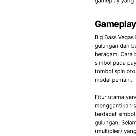
gameplay yang 
Gameplay 
Big Bass Vegas
gulungan dan b
beragam. Cara 
simbol pada pay
tombol spin oto
modal pemain.
Fitur utama yan
menggantikan s
terdapat simbol 
gulungan. Sela
(multiplier) ya