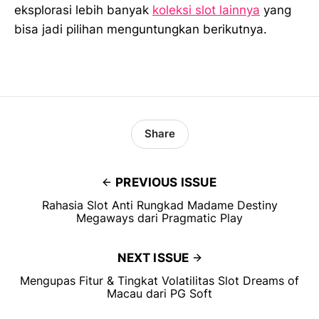
eksplorasi lebih banyak
koleksi slot lainnya
yang
bisa jadi pilihan menguntungkan berikutnya.
Share
PREVIOUS ISSUE
Rahasia Slot Anti Rungkad Madame Destiny
Megaways dari Pragmatic Play
NEXT ISSUE
Mengupas Fitur & Tingkat Volatilitas Slot Dreams of
Macau dari PG Soft