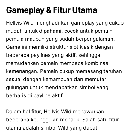
Gameplay & Fitur Utama
Hellvis Wild menghadirkan gameplay yang cukup
mudah untuk dipahami, cocok untuk pemain
pemula maupun yang sudah berpengalaman.
Game ini memiliki struktur slot klasik dengan
beberapa paylines yang aktif, sehingga
memudahkan pemain membaca kombinasi
kemenangan. Pemain cukup memasang taruhan
sesuai dengan kemampuan dan memutar
gulungan untuk mendapatkan simbol yang
berbaris di payline aktif.
Dalam hal fitur, Hellvis Wild menawarkan
beberapa keunggulan menarik. Salah satu fitur
utama adalah simbol Wild yang dapat