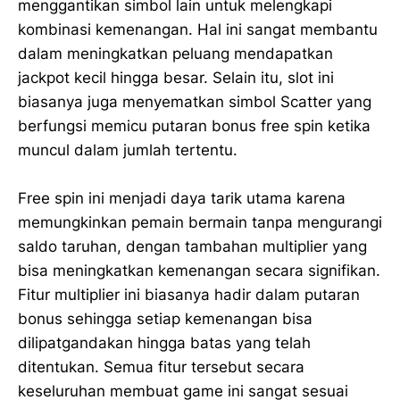
menggantikan simbol lain untuk melengkapi
kombinasi kemenangan. Hal ini sangat membantu
dalam meningkatkan peluang mendapatkan
jackpot kecil hingga besar. Selain itu, slot ini
biasanya juga menyematkan simbol Scatter yang
berfungsi memicu putaran bonus free spin ketika
muncul dalam jumlah tertentu.
Free spin ini menjadi daya tarik utama karena
memungkinkan pemain bermain tanpa mengurangi
saldo taruhan, dengan tambahan multiplier yang
bisa meningkatkan kemenangan secara signifikan.
Fitur multiplier ini biasanya hadir dalam putaran
bonus sehingga setiap kemenangan bisa
dilipatgandakan hingga batas yang telah
ditentukan. Semua fitur tersebut secara
keseluruhan membuat game ini sangat sesuai