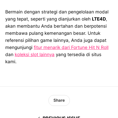
Bermain dengan strategi dan pengelolaan modal
yang tepat, seperti yang dianjurkan oleh
LTE4D
,
akan membantu Anda bertahan dan berpotensi
membawa pulang kemenangan besar. Untuk
referensi pilihan game lainnya, Anda juga dapat
mengunjungi
fitur menarik dari Fortune Hit N Roll
dan
koleksi slot lainnya
yang tersedia di situs
kami.
Share