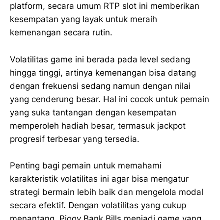
platform, secara umum RTP slot ini memberikan
kesempatan yang layak untuk meraih
kemenangan secara rutin.
Volatilitas game ini berada pada level sedang
hingga tinggi, artinya kemenangan bisa datang
dengan frekuensi sedang namun dengan nilai
yang cenderung besar. Hal ini cocok untuk pemain
yang suka tantangan dengan kesempatan
memperoleh hadiah besar, termasuk jackpot
progresif terbesar yang tersedia.
Penting bagi pemain untuk memahami
karakteristik volatilitas ini agar bisa mengatur
strategi bermain lebih baik dan mengelola modal
secara efektif. Dengan volatilitas yang cukup
menantang, Piggy Bank Bills menjadi game yang