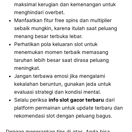
maksimal kerugian dan kemenangan untuk
menghindari overbet.
Manfaatkan fitur free spins dan multiplier
sebaik mungkin, karena itulah saat peluang
menang besar terbuka lebar.
Perhatikan pola keluaran slot untuk
menemukan momen terbaik memasang
taruhan lebih besar saat dirasa peluang
meningkat.
Jangan terbawa emosi jika mengalami
kekalahan beruntun, gunakan jeda untuk
evaluasi strategi dan kondisi mental.
Selalu periksa
info slot gacor terbaru
dari
platform permainan untuk update terbaru dan
rekomendasi slot dengan peluang bagus.
Dengan menerapkan tips di atas, Anda bisa