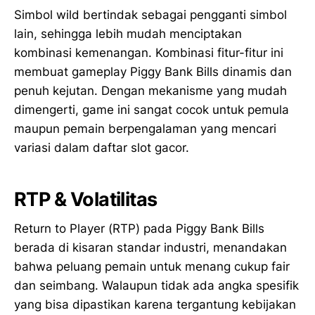
Simbol wild bertindak sebagai pengganti simbol
lain, sehingga lebih mudah menciptakan
kombinasi kemenangan. Kombinasi fitur-fitur ini
membuat gameplay Piggy Bank Bills dinamis dan
penuh kejutan. Dengan mekanisme yang mudah
dimengerti, game ini sangat cocok untuk pemula
maupun pemain berpengalaman yang mencari
variasi dalam daftar slot gacor.
RTP & Volatilitas
Return to Player (RTP) pada Piggy Bank Bills
berada di kisaran standar industri, menandakan
bahwa peluang pemain untuk menang cukup fair
dan seimbang. Walaupun tidak ada angka spesifik
yang bisa dipastikan karena tergantung kebijakan