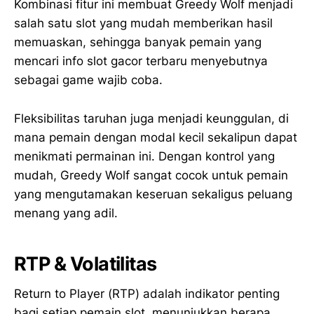
Kombinasi fitur ini membuat Greedy Wolf menjadi
salah satu slot yang mudah memberikan hasil
memuaskan, sehingga banyak pemain yang
mencari info slot gacor terbaru menyebutnya
sebagai game wajib coba.
Fleksibilitas taruhan juga menjadi keunggulan, di
mana pemain dengan modal kecil sekalipun dapat
menikmati permainan ini. Dengan kontrol yang
mudah, Greedy Wolf sangat cocok untuk pemain
yang mengutamakan keseruan sekaligus peluang
menang yang adil.
RTP & Volatilitas
Return to Player (RTP) adalah indikator penting
bagi setiap pemain slot, menunjukkan berapa