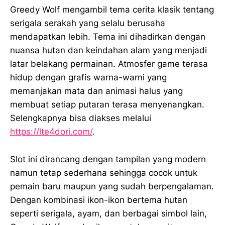
Greedy Wolf mengambil tema cerita klasik tentang
serigala serakah yang selalu berusaha
mendapatkan lebih. Tema ini dihadirkan dengan
nuansa hutan dan keindahan alam yang menjadi
latar belakang permainan. Atmosfer game terasa
hidup dengan grafis warna-warni yang
memanjakan mata dan animasi halus yang
membuat setiap putaran terasa menyenangkan.
Selengkapnya bisa diakses melalui
https://lte4dori.com/
.
Slot ini dirancang dengan tampilan yang modern
namun tetap sederhana sehingga cocok untuk
pemain baru maupun yang sudah berpengalaman.
Dengan kombinasi ikon-ikon bertema hutan
seperti serigala, ayam, dan berbagai simbol lain,