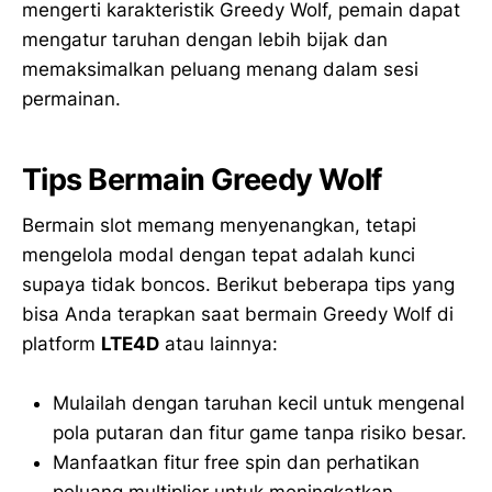
mengerti karakteristik Greedy Wolf, pemain dapat
mengatur taruhan dengan lebih bijak dan
memaksimalkan peluang menang dalam sesi
permainan.
Tips Bermain Greedy Wolf
Bermain slot memang menyenangkan, tetapi
mengelola modal dengan tepat adalah kunci
supaya tidak boncos. Berikut beberapa tips yang
bisa Anda terapkan saat bermain Greedy Wolf di
platform
LTE4D
atau lainnya:
Mulailah dengan taruhan kecil untuk mengenal
pola putaran dan fitur game tanpa risiko besar.
Manfaatkan fitur free spin dan perhatikan