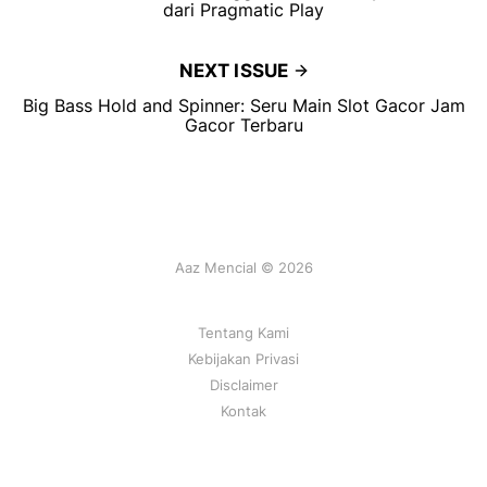
dari Pragmatic Play
NEXT ISSUE
Big Bass Hold and Spinner: Seru Main Slot Gacor Jam
Gacor Terbaru
Aaz Mencial © 2026
Tentang Kami
Kebijakan Privasi
Disclaimer
Kontak