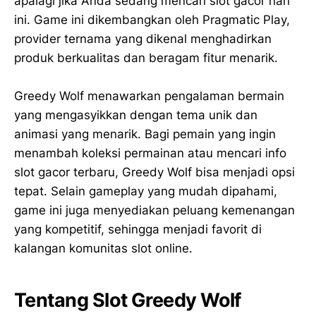
apalagi jika Anda sedang mencari slot gacor hari
ini. Game ini dikembangkan oleh Pragmatic Play,
provider ternama yang dikenal menghadirkan
produk berkualitas dan beragam fitur menarik.
Greedy Wolf menawarkan pengalaman bermain
yang mengasyikkan dengan tema unik dan
animasi yang menarik. Bagi pemain yang ingin
menambah koleksi permainan atau mencari info
slot gacor terbaru, Greedy Wolf bisa menjadi opsi
tepat. Selain gameplay yang mudah dipahami,
game ini juga menyediakan peluang kemenangan
yang kompetitif, sehingga menjadi favorit di
kalangan komunitas slot online.
Tentang Slot Greedy Wolf