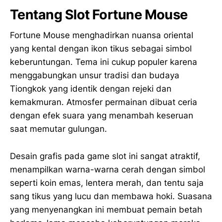
Tentang Slot Fortune Mouse
Fortune Mouse menghadirkan nuansa oriental
yang kental dengan ikon tikus sebagai simbol
keberuntungan. Tema ini cukup populer karena
menggabungkan unsur tradisi dan budaya
Tiongkok yang identik dengan rejeki dan
kemakmuran. Atmosfer permainan dibuat ceria
dengan efek suara yang menambah keseruan
saat memutar gulungan.
Desain grafis pada game slot ini sangat atraktif,
menampilkan warna-warna cerah dengan simbol
seperti koin emas, lentera merah, dan tentu saja
sang tikus yang lucu dan membawa hoki. Suasana
yang menyenangkan ini membuat pemain betah