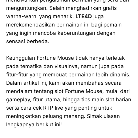
menguntungkan. Selain menghadirkan grafis
warna-warni yang menarik,
LTE4D
juga
merekomendasikan permainan ini bagi pemain
yang ingin mencoba keberuntungan dengan
sensasi berbeda.
Keunggulan Fortune Mouse tidak hanya terletak
pada tematika dan visualnya, namun juga pada
fitur-fitur yang membuat permainan lebih dinamis.
Dalam artikel ini, kami akan membahas secara
mendalam tentang slot Fortune Mouse, mulai dari
gameplay, fitur utama, hingga tips main slot harian
serta cara cek RTP live yang penting untuk
meningkatkan peluang menang. Simak ulasan
lengkapnya berikut ini!