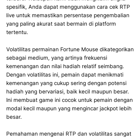
spesifik, Anda dapat menggunakan cara cek RTP
live untuk memastikan persentase pengembalian
yang paling akurat saat bermain di platform
tertentu.
Volatilitas permainan Fortune Mouse dikategorikan
sebagai medium, yang artinya frekuensi
kemenangan dan nilai hadiah relatif seimbang.
Dengan volatilitas ini, pemain dapat menikmati
kemenangan yang cukup sering dengan potensi
hadiah yang bervariasi, baik kecil maupun besar.
Ini membuat game ini cocok untuk pemain dengan
modal kecil maupun yang mengincar jackpot lebih
besar.
Pemahaman mengenai RTP dan volatilitas sangat