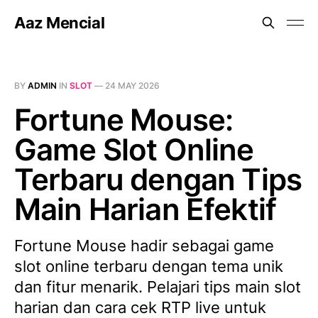
Aaz Mencial
BY
ADMIN
IN
SLOT
—
24 MAY 2026
Fortune Mouse:
Game Slot Online
Terbaru dengan Tips
Main Harian Efektif
Fortune Mouse hadir sebagai game
slot online terbaru dengan tema unik
dan fitur menarik. Pelajari tips main slot
harian dan cara cek RTP live untuk