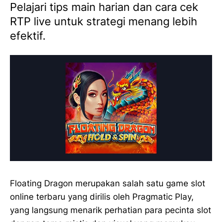
Pelajari tips main harian dan cara cek
RTP live untuk strategi menang lebih
efektif.
Floating Dragon merupakan salah satu game slot
online terbaru yang dirilis oleh Pragmatic Play,
yang langsung menarik perhatian para pecinta slot