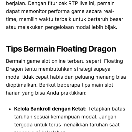
berjalan. Dengan fitur cek RTP live ini, pemain
dapat memonitor performa game secara real-
time, memilih waktu terbaik untuk bertaruh besar
atau melakukan pengelolaan modal lebih bijak.
Tips Bermain Floating Dragon
Bermain game slot online terbaru seperti Floating
Dragon tentu membutuhkan strategi supaya
modal tidak cepat habis dan peluang menang bisa
dioptimalkan. Berikut beberapa tips main slot
harian yang bisa Anda praktikkan:
Kelola Bankroll dengan Ketat:
Tetapkan batas
taruhan sesuai kemampuan modal. Jangan
tergoda untuk terus menaikkan taruhan saat