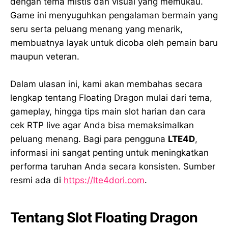
dengan tema mistis dan visual yang memukau.
Game ini menyuguhkan pengalaman bermain yang
seru serta peluang menang yang menarik,
membuatnya layak untuk dicoba oleh pemain baru
maupun veteran.
Dalam ulasan ini, kami akan membahas secara
lengkap tentang Floating Dragon mulai dari tema,
gameplay, hingga tips main slot harian dan cara
cek RTP live agar Anda bisa memaksimalkan
peluang menang. Bagi para pengguna
LTE4D
,
informasi ini sangat penting untuk meningkatkan
performa taruhan Anda secara konsisten. Sumber
resmi ada di
https://lte4dori.com
.
Tentang Slot Floating Dragon