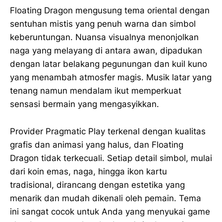
Floating Dragon mengusung tema oriental dengan
sentuhan mistis yang penuh warna dan simbol
keberuntungan. Nuansa visualnya menonjolkan
naga yang melayang di antara awan, dipadukan
dengan latar belakang pegunungan dan kuil kuno
yang menambah atmosfer magis. Musik latar yang
tenang namun mendalam ikut memperkuat
sensasi bermain yang mengasyikkan.
Provider Pragmatic Play terkenal dengan kualitas
grafis dan animasi yang halus, dan Floating
Dragon tidak terkecuali. Setiap detail simbol, mulai
dari koin emas, naga, hingga ikon kartu
tradisional, dirancang dengan estetika yang
menarik dan mudah dikenali oleh pemain. Tema
ini sangat cocok untuk Anda yang menyukai game