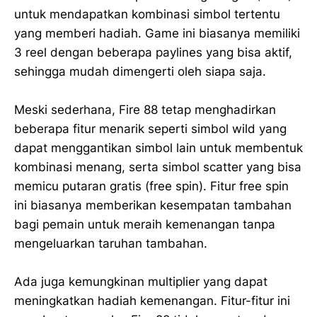
untuk mendapatkan kombinasi simbol tertentu
yang memberi hadiah. Game ini biasanya memiliki
3 reel dengan beberapa paylines yang bisa aktif,
sehingga mudah dimengerti oleh siapa saja.
Meski sederhana, Fire 88 tetap menghadirkan
beberapa fitur menarik seperti simbol wild yang
dapat menggantikan simbol lain untuk membentuk
kombinasi menang, serta simbol scatter yang bisa
memicu putaran gratis (free spin). Fitur free spin
ini biasanya memberikan kesempatan tambahan
bagi pemain untuk meraih kemenangan tanpa
mengeluarkan taruhan tambahan.
Ada juga kemungkinan multiplier yang dapat
meningkatkan hadiah kemenangan. Fitur-fitur ini