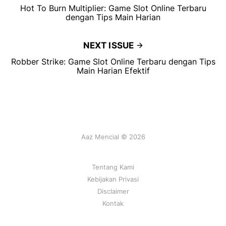
Hot To Burn Multiplier: Game Slot Online Terbaru
dengan Tips Main Harian
NEXT ISSUE
Robber Strike: Game Slot Online Terbaru dengan Tips
Main Harian Efektif
Aaz Mencial © 2026
Tentang Kami
Kebijakan Privasi
Disclaimer
Kontak