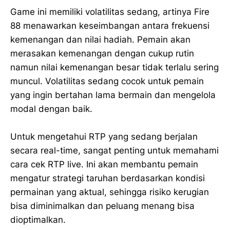
Game ini memiliki volatilitas sedang, artinya Fire
88 menawarkan keseimbangan antara frekuensi
kemenangan dan nilai hadiah. Pemain akan
merasakan kemenangan dengan cukup rutin
namun nilai kemenangan besar tidak terlalu sering
muncul. Volatilitas sedang cocok untuk pemain
yang ingin bertahan lama bermain dan mengelola
modal dengan baik.
Untuk mengetahui RTP yang sedang berjalan
secara real-time, sangat penting untuk memahami
cara cek RTP live. Ini akan membantu pemain
mengatur strategi taruhan berdasarkan kondisi
permainan yang aktual, sehingga risiko kerugian
bisa diminimalkan dan peluang menang bisa
dioptimalkan.