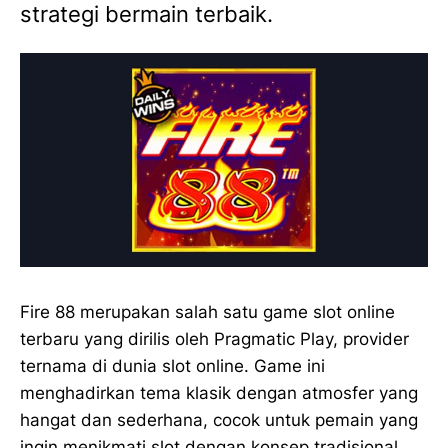
strategi bermain terbaik.
Fire 88 merupakan salah satu game slot online
terbaru yang dirilis oleh Pragmatic Play, provider
ternama di dunia slot online. Game ini
menghadirkan tema klasik dengan atmosfer yang
hangat dan sederhana, cocok untuk pemain yang
ingin menikmati slot dengan konsep tradisional