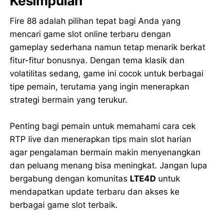
Kesimpulan
Fire 88 adalah pilihan tepat bagi Anda yang
mencari game slot online terbaru dengan
gameplay sederhana namun tetap menarik berkat
fitur-fitur bonusnya. Dengan tema klasik dan
volatilitas sedang, game ini cocok untuk berbagai
tipe pemain, terutama yang ingin menerapkan
strategi bermain yang terukur.
Penting bagi pemain untuk memahami cara cek
RTP live dan menerapkan tips main slot harian
agar pengalaman bermain makin menyenangkan
dan peluang menang bisa meningkat. Jangan lupa
bergabung dengan komunitas
LTE4D
untuk
mendapatkan update terbaru dan akses ke
berbagai game slot terbaik.