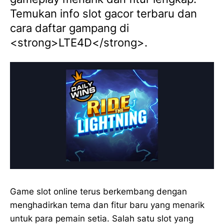
Temukan info slot gacor terbaru dan
cara daftar gampang di
<strong>LTE4D</strong>.
Game slot online terus berkembang dengan
menghadirkan tema dan fitur baru yang menarik
untuk para pemain setia. Salah satu slot yang