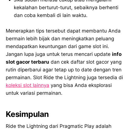
kekalahan berturut-turut, sebaiknya berhenti
dan coba kembali di lain waktu.
Menerapkan tips tersebut dapat membantu Anda
bermain lebih bijak dan meningkatkan peluang
mendapatkan keuntungan dari game slot ini.
Jangan lupa juga untuk terus mencari update
info
slot gacor terbaru
dan cek daftar slot gacor yang
rutin diperbarui agar tetap up to date dengan tren
permainan. Slot Ride the Lightning juga tersedia di
koleksi slot lainnya
yang bisa Anda eksplorasi
untuk variasi permainan.
Kesimpulan
Ride the Lightning dari Pragmatic Play adalah