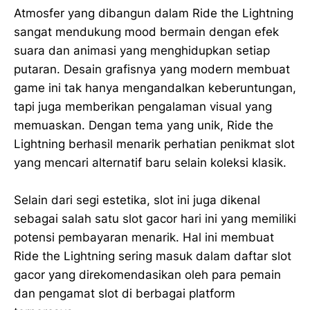
Atmosfer yang dibangun dalam Ride the Lightning
sangat mendukung mood bermain dengan efek
suara dan animasi yang menghidupkan setiap
putaran. Desain grafisnya yang modern membuat
game ini tak hanya mengandalkan keberuntungan,
tapi juga memberikan pengalaman visual yang
memuaskan. Dengan tema yang unik, Ride the
Lightning berhasil menarik perhatian penikmat slot
yang mencari alternatif baru selain koleksi klasik.
Selain dari segi estetika, slot ini juga dikenal
sebagai salah satu slot gacor hari ini yang memiliki
potensi pembayaran menarik. Hal ini membuat
Ride the Lightning sering masuk dalam daftar slot
gacor yang direkomendasikan oleh para pemain
dan pengamat slot di berbagai platform