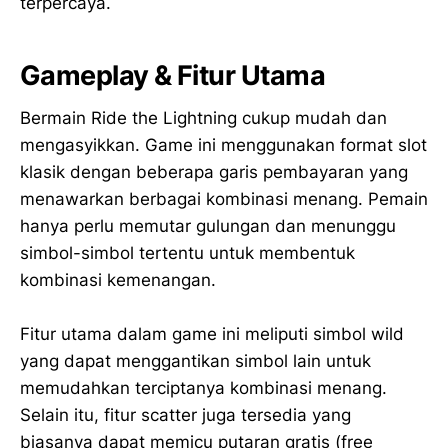
terpercaya.
Gameplay & Fitur Utama
Bermain Ride the Lightning cukup mudah dan
mengasyikkan. Game ini menggunakan format slot
klasik dengan beberapa garis pembayaran yang
menawarkan berbagai kombinasi menang. Pemain
hanya perlu memutar gulungan dan menunggu
simbol-simbol tertentu untuk membentuk
kombinasi kemenangan.
Fitur utama dalam game ini meliputi simbol wild
yang dapat menggantikan simbol lain untuk
memudahkan terciptanya kombinasi menang.
Selain itu, fitur scatter juga tersedia yang
biasanya dapat memicu putaran gratis (free