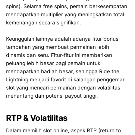
spins). Selama free spins, pemain berkesempatan
mendapatkan multiplier yang meningkatkan total
kemenangan secara signifikan.
Keunggulan lainnya adalah adanya fitur bonus
tambahan yang membuat permainan lebih
dinamis dan seru. Fitur-fitur ini memberikan
peluang lebih besar bagi pemain untuk
mendapatkan hadiah besar, sehingga Ride the
Lightning menjadi favorit di kalangan penggemar
slot yang mencari permainan dengan volatilitas
menantang dan potensi payout tinggi.
RTP & Volatilitas
Dalam memilih slot online, aspek RTP (return to