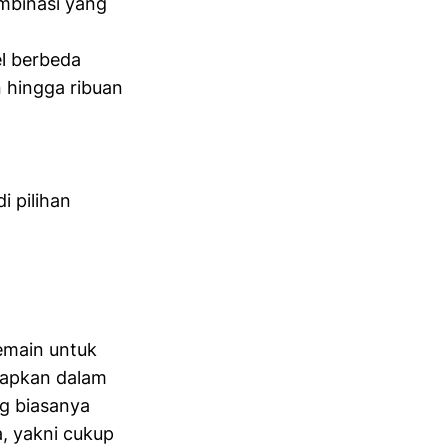
mbinasi yang
el berbeda
n hingga ribuan
i pilihan
pemain untuk
rapkan dalam
g biasanya
, yakni cukup