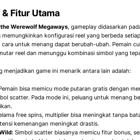
& Fitur Utama
f the Werewolf Megaways
, gameplay didasarkan pad
memungkinkan konfigurasi reel yang berbeda setiap
h cara untuk menang dapat berubah-ubah. Pemain 
mutar reel dan menunggu kombinasi simbol yang tep
g menjadikan game ini menarik antara lain adalah:
emain bisa memicu mode putaran gratis dengan m
bol scatter. Pada mode ini, peluang untuk menang b
ikan.
lama free spins, multiplier bisa meningkat tanpa bat
ensi kemenangan meningkat drastis.
Wild:
Simbol scatter biasanya memicu fitur bonus, s