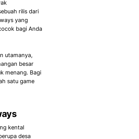
yak
sebuah rilis dari
aways yang
cocok bagi Anda
on utamanya,
nangan besar
k menang. Bagi
alah satu game
ways
ng kental
berupa desa