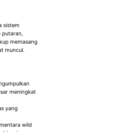
a sistem
 putaran,
cukup memasang
at muncul.
engumpulkan
esar meningkat
as yang
ementara wild