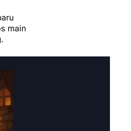
baru
ps main
.