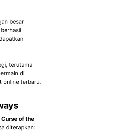
ngan besar
berhasil
ndapatkan
gi, terutama
ermain di
 online terbaru.
ways
i
Curse of the
sa diterapkan: