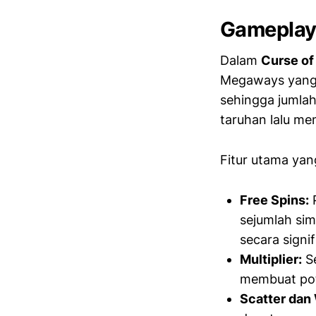
Gameplay 
Dalam
Curse o
Megaways yang 
sehingga jumla
taruhan lalu me
Fitur utama yan
Free Spins:
P
sejumlah sim
secara signif
Multiplier:
Se
membuat pot
Scatter dan 