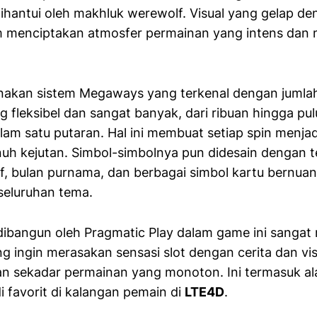
dihantui oleh makhluk werewolf. Visual yang gelap de
 menciptakan atmosfer permainan yang intens dan
unakan sistem Megaways yang terkenal dengan jumla
fleksibel dan sangat banyak, dari ribuan hingga pul
m satu putaran. Hal ini membuat setiap spin menjad
uh kejutan. Simbol-simbolnya pun didesain dengan 
f, bulan purnama, dan berbagai simbol kartu bernuan
eluruhan tema.
dibangun oleh Pragmatic Play dalam game ini sanga
g ingin merasakan sensasi slot dengan cerita dan vi
n sekadar permainan yang monoton. Ini termasuk a
i favorit di kalangan pemain di
LTE4D
.