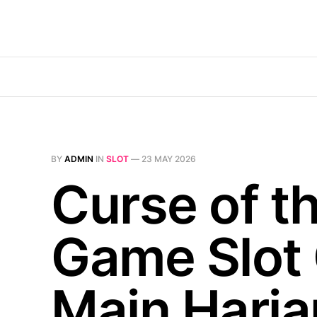
BY
ADMIN
IN
SLOT
—
23 MAY 2026
Curse of 
Game Slot 
Main Haria