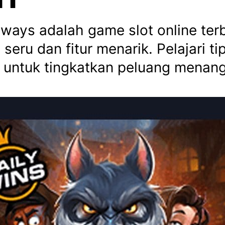
ways adalah game slot online ter
ru dan fitur menarik. Pelajari ti
e untuk tingkatkan peluang menang