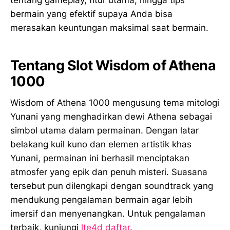
tentang gameplay, fitur utama, hingga tips
bermain yang efektif supaya Anda bisa
merasakan keuntungan maksimal saat bermain.
Tentang Slot Wisdom of Athena
1000
Wisdom of Athena 1000 mengusung tema mitologi
Yunani yang menghadirkan dewi Athena sebagai
simbol utama dalam permainan. Dengan latar
belakang kuil kuno dan elemen artistik khas
Yunani, permainan ini berhasil menciptakan
atmosfer yang epik dan penuh misteri. Suasana
tersebut pun dilengkapi dengan soundtrack yang
mendukung pengalaman bermain agar lebih
imersif dan menyenangkan. Untuk pengalaman
terbaik, kunjungi
lte4d daftar
.