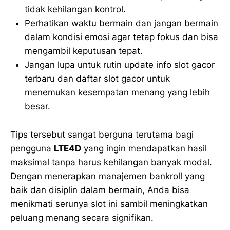
tidak kehilangan kontrol.
Perhatikan waktu bermain dan jangan bermain
dalam kondisi emosi agar tetap fokus dan bisa
mengambil keputusan tepat.
Jangan lupa untuk rutin update info slot gacor
terbaru dan daftar slot gacor untuk
menemukan kesempatan menang yang lebih
besar.
Tips tersebut sangat berguna terutama bagi
pengguna
LTE4D
yang ingin mendapatkan hasil
maksimal tanpa harus kehilangan banyak modal.
Dengan menerapkan manajemen bankroll yang
baik dan disiplin dalam bermain, Anda bisa
menikmati serunya slot ini sambil meningkatkan
peluang menang secara signifikan.