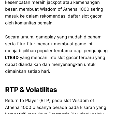
kesempatan meraih jackpot atau kemenangan
besar, membuat Wisdom of Athena 1000 sering
masuk ke dalam rekomendasi daftar slot gacor
oleh komunitas pemain.
Secara umum, gameplay yang mudah dipahami
serta fitur-fitur menarik membuat game ini
menjadi pilihan populer terutama bagi pengunjung
LTE4D
yang mencari info slot gacor terbaru yang
dapat diandalkan dan menyenangkan untuk
dimainkan setiap hari.
RTP & Volatilitas
Return to Player (RTP) pada slot Wisdom of
Athena 1000 biasanya berada pada kisaran yang