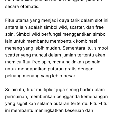
secara otomatis.
Fitur utama yang menjadi daya tarik dalam slot ini
antara lain adalah simbol wild, scatter, dan free
spin. Simbol wild berfungsi menggantikan simbol
lain untuk membantu membentuk kombinasi
menang yang lebih mudah. Sementara itu, simbol
scatter yang muncul dalam jumlah tertentu akan
memicu fitur free spin, memungkinkan pemain
untuk mendapatkan putaran gratis dengan
peluang menang yang lebih besar.
Selain itu, fitur multiplier juga sering hadir dalam
permainan, memberikan pengganda kemenangan
yang signifikan selama putaran tertentu. Fitur-fitur
ini membantu meningkatkan keseruan dan