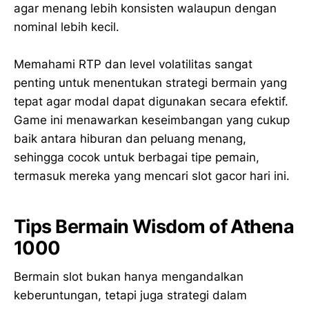
agar menang lebih konsisten walaupun dengan
nominal lebih kecil.
Memahami RTP dan level volatilitas sangat
penting untuk menentukan strategi bermain yang
tepat agar modal dapat digunakan secara efektif.
Game ini menawarkan keseimbangan yang cukup
baik antara hiburan dan peluang menang,
sehingga cocok untuk berbagai tipe pemain,
termasuk mereka yang mencari slot gacor hari ini.
Tips Bermain Wisdom of Athena
1000
Bermain slot bukan hanya mengandalkan
keberuntungan, tetapi juga strategi dalam