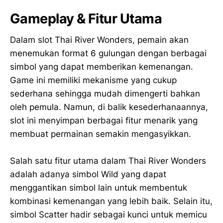
Gameplay & Fitur Utama
Dalam slot Thai River Wonders, pemain akan
menemukan format 6 gulungan dengan berbagai
simbol yang dapat memberikan kemenangan.
Game ini memiliki mekanisme yang cukup
sederhana sehingga mudah dimengerti bahkan
oleh pemula. Namun, di balik kesederhanaannya,
slot ini menyimpan berbagai fitur menarik yang
membuat permainan semakin mengasyikkan.
Salah satu fitur utama dalam Thai River Wonders
adalah adanya simbol Wild yang dapat
menggantikan simbol lain untuk membentuk
kombinasi kemenangan yang lebih baik. Selain itu,
simbol Scatter hadir sebagai kunci untuk memicu