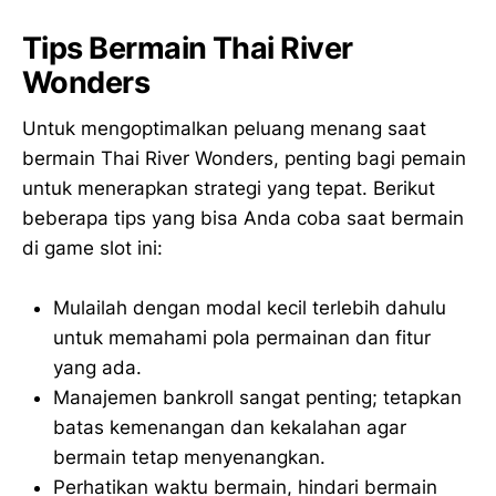
Tips Bermain Thai River
Wonders
Untuk mengoptimalkan peluang menang saat
bermain Thai River Wonders, penting bagi pemain
untuk menerapkan strategi yang tepat. Berikut
beberapa tips yang bisa Anda coba saat bermain
di game slot ini:
Mulailah dengan modal kecil terlebih dahulu
untuk memahami pola permainan dan fitur
yang ada.
Manajemen bankroll sangat penting; tetapkan
batas kemenangan dan kekalahan agar
bermain tetap menyenangkan.
Perhatikan waktu bermain, hindari bermain