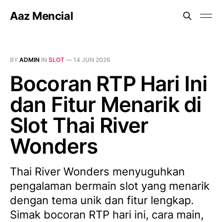
Aaz Mencial
BY
ADMIN
IN
SLOT
—
14 JUN 2026
Bocoran RTP Hari Ini
dan Fitur Menarik di
Slot Thai River
Wonders
Thai River Wonders menyuguhkan
pengalaman bermain slot yang menarik
dengan tema unik dan fitur lengkap.
Simak bocoran RTP hari ini, cara main,