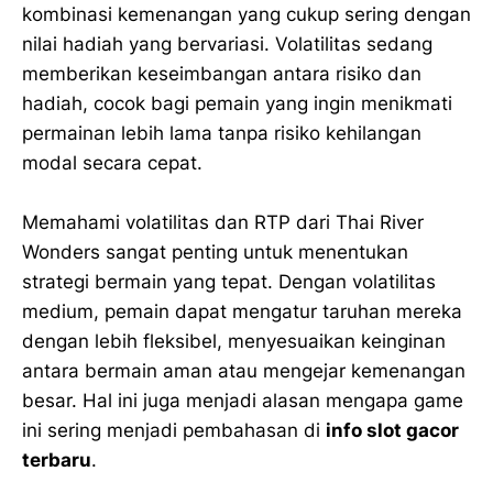
kombinasi kemenangan yang cukup sering dengan
nilai hadiah yang bervariasi. Volatilitas sedang
memberikan keseimbangan antara risiko dan
hadiah, cocok bagi pemain yang ingin menikmati
permainan lebih lama tanpa risiko kehilangan
modal secara cepat.
Memahami volatilitas dan RTP dari Thai River
Wonders sangat penting untuk menentukan
strategi bermain yang tepat. Dengan volatilitas
medium, pemain dapat mengatur taruhan mereka
dengan lebih fleksibel, menyesuaikan keinginan
antara bermain aman atau mengejar kemenangan
besar. Hal ini juga menjadi alasan mengapa game
ini sering menjadi pembahasan di
info slot gacor
terbaru
.