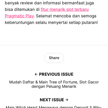
banyak review dan informasi bermanfaat juga
bisa ditemukan di
fitur menarik slot terbaru
Pragmatic Play
. Selamat mencoba dan semoga
keberuntungan selalu menyertai setiap putaran!
Share
PREVIOUS ISSUE
Mudah Daftar & Main Tree of Fortune, Slot Gacor
dengan Peluang Menarik
NEXT ISSUE
Main Witch Heart Megaways dengan Deposit 5 Ribu,