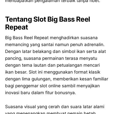
mendapatkan pengalaman terbaik tanpa ribet.
Tentang Slot Big Bass Reel
Repeat
Big Bass Reel Repeat menghadirkan suasana
memancing yang santai namun penuh adrenalin.
Dengan latar belakang dan simbol ikan serta alat
pancing, suasana permainan terasa menyatu
dengan tema lautan dan petualangan mencari
ikan besar. Slot ini menggunakan format klasik
dengan lima gulungan, memberikan kesan familiar
bagi penggemar slot online sambil menyajikan
inovasi baru dalam fitur bonusnya.
Suasana visual yang cerah dan suara latar alami
yang menenangkan membuat pemain betah